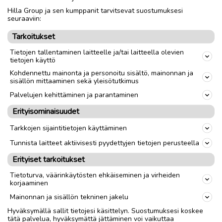
Hilla Group ja sen kumppanit tarvitsevat suostumuksesi
Nouto
Toimitus
seuraaviin:
Tarkoitukset
link
Tietojen tallentaminen laitteelle ja/tai laitteella olevien
tietojen käyttö
Ilmoittaja:
Antu
Kohdennettu mainonta ja personoitu sisältö, mainonnan ja
sisällön mittaaminen sekä yleisötutkimus
Katso ilmoittajan kaikki ilmoitukset
(
3
)
Palvelujen kehittäminen ja parantaminen
OTA YHTEYTTÄ ILMOITTAJAAN
Erityisominaisuudet
Tarkkojen sijaintitietojen käyttäminen
Tunnista laitteet aktiivisesti pyydettyjen tietojen perusteella
Erityiset tarkoitukset
Tietoturva, väärinkäytösten ehkäiseminen ja virheiden
korjaaminen
Mainonnan ja sisällön tekninen jakelu
Hyväksymällä sallit tietojesi käsittelyn. Suostumuksesi koskee
tätä palvelua, hyväksymättä jättäminen voi vaikuttaa