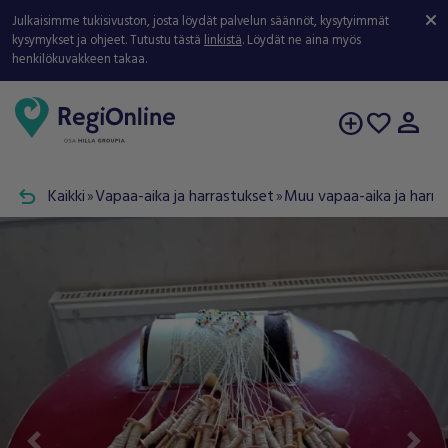
Julkaisimme tukisivuston, josta löydät palvelun säännöt, kysytyimmät
kysymykset ja ohjeet. Tutustu tästä
linkistä
. Löydät ne aina myös
henkilökuvakkeen takaa.
person
add_circle
favorite
undo
Kaikki
Vapaa-aika ja harrastukset
Muu vapaa-aika ja harra
double_arrow
double_arrow