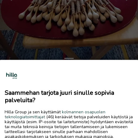
Previous
Next
Nypläystyyny
55 €
Saammehan tarjota juuri sinulle sopivia
15.6.2026, 08.22
favorite
palveluita?
location_on
Kiviniitty-Tullimäki
,
Kokkola
,
Keski-Pohjanmaa
Hilla Group ja sen käyttämät
kolmannen osapuolen
Myydään
teknologiatoimittajat
(46) keräävät tietoja palveluiden käytöstä ja
käyttäjistä (esim. IP-osoite tai laitetunniste) hyödyntäen evästeitä
Hyväkuntoinen nypläystyyny.
tai muita teknisiä keinoja tietojen tallentamiseen ja lukemiseen
laitteellasi tarjotakseen sinulle parhaan mahdollisen
asiakaskokemuksen ja tarkoituksen mukaisia mainoksia.