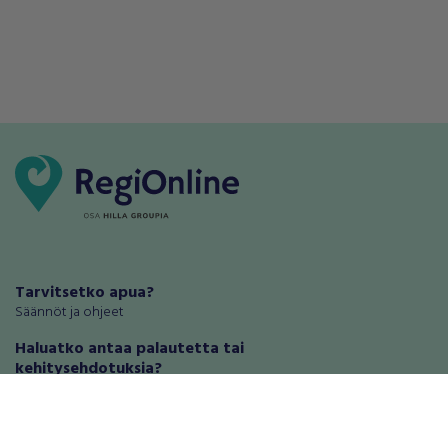
Tarvitsetko apua?
Säännöt ja ohjeet
Haluatko antaa palautetta tai
kehitysehdotuksia?
Palautteet ja kehitysehdotukset
Mainosta RegiOnlinessa