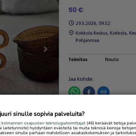
50 €
schedule
29.5.2026, 09.52
location_on
Kokkola Keskus
,
Kokkola
,
Kes
Pohjanmaa
Next
Nouto
Toimitus
Jaa kohde:
link
Ilmoittaja:
Katja
uri sinulle sopivia palveluita?
Katso ilmoittajan kaikki ilmoit
t
kolmannen osapuolen teknologiatoimittajat
(46) keräävät tietoja palv
tai laitetunniste) hyödyntäen evästeitä tai muita teknisiä keinoja tietoje
OTA YHTEYTTÄ ILMOITTAJ
jotakseen sinulle parhaan mahdollisen asiakaskokemuksen ja tarkoituks