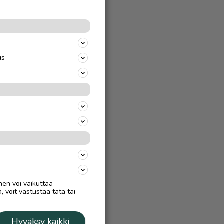
us
nen voi vaikuttaa
, voit vastustaa tätä tai
Hyväksy kaikki