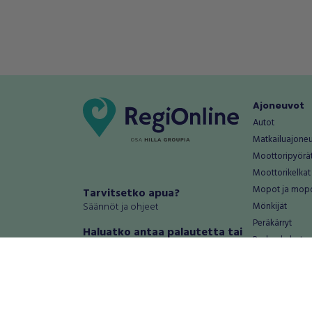
Ajoneuvot
Autot
Matkailuajone
Moottoripyörä
Moottorikelkat
Mopot ja mop
Tarvitsetko apua?
Säännöt ja ohjeet
Mönkijät
Peräkärryt
Haluatko antaa palautetta tai
Raskas kalusto
kehitysehdotuksia?
Veneet
Palautteet ja kehitysehdotukset
Vanteet ja renk
Mainosta RegiOnlinessa
Varaosat ja tar
Käyttöehdot
Palvelut