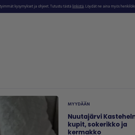
ytyimmät kysymykset ja ohjeet. Tutustu tästä
linkistä
. Löydät ne aina myös henkilö
MYYDÄÄN
Nuutajärvi Kastehel
kupit, sokerikko ja
kermakko