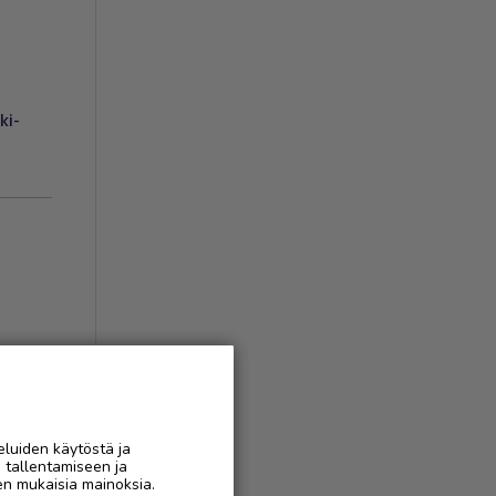
ki-
ukset
(
1
)
eluiden käytöstä ja
n tallentamiseen ja
AAN
en mukaisia mainoksia.