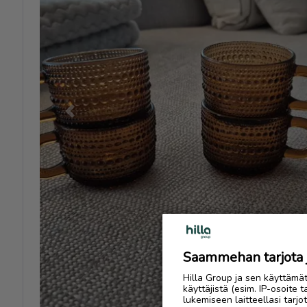
Previous
Saammehan tarjota ju
Hilla Group ja sen käyttämä
käyttäjistä (esim. IP-osoite 
lukemiseen laitteellasi tar