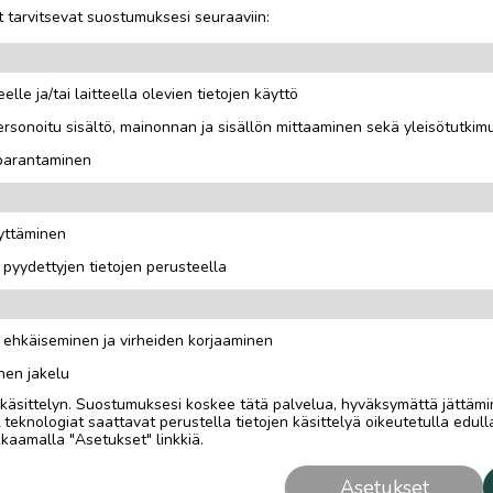
 tarvitsevat suostumuksesi seuraaviin:
elle ja/tai laitteella olevien tietojen käyttö
rsonoitu sisältö, mainonnan ja sisällön mittaaminen sekä yleisötutkim
 parantaminen
äyttäminen
i pyydettyjen tietojen perusteella
n ehkäiseminen ja virheiden korjaaminen
nen jakelu
i käsittelyn. Suostumuksesi koskee tätä palvelua, hyväksymättä jättämi
eknologiat saattavat perustella tietojen käsittelyä oikeutetulla edulla
kaamalla "Asetukset" linkkiä.
Asetukset