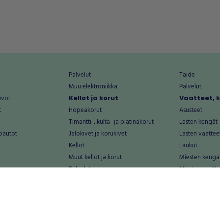
Palvelut
Taide
Muu elektroniikka
Palvelut
uvot
Kellot ja korut
Vaatteet, 
t
Hopeakorut
Asusteet
Timantti-, kulta- ja platinakorut
Lasten kengät
oautot
Jalokivet ja korukivet
Lasten vaattee
Kellot
Laukut
Muut kellot ja korut
Miesten kengä
Palvelut
Miesten vaatte
Koti ja asuminen
Naisten kengä
aat
Huonekalut ja säilytys
Naisten vaatte
vikkeet
Keittiötarvikkeet ja astiat
Nuorten kengä
Kodinkoneet ja tarvikkeet
Nuorten vaatt