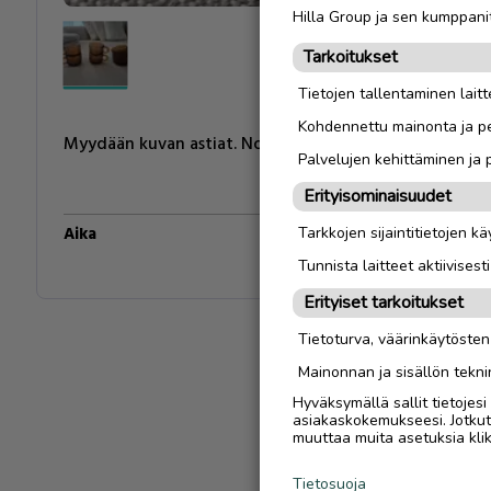
Hilla Group ja sen kumppanit
Tarkoitukset
Tietojen tallentaminen laitte
Kohdennettu mainonta ja pe
Myydään kuvan astiat. Nouto Kokkolan keskustasta.
Palvelujen kehittäminen ja
Erityisominaisuudet
Aika
1970-luku
Tarkkojen sijaintitietojen k
Tunnista laitteet aktiivisest
Erityiset tarkoitukset
Tietoturva, väärinkäytöste
Mainonnan ja sisällön tekni
Hyväksymällä sallit tietojes
asiakaskokemukseesi. Jotkut t
muuttaa muita asetuksia klik
Tietosuoja