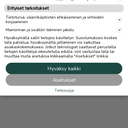
Mahdollisuus maksaa turvallisesti Turvamaksulla lisätään
automaattisesti kaikkiin ilmoituksiin, joissa on lähetys-
Erityiset tarkoitukset
vaihtoehto.
Turvamaksut.fi
Lue
Turvamaksusta
Tietoturva, väärinkäytösten ehkäiseminen ja virheiden
korjaaminen
Mainonnan ja sisällön tekninen jakelu
Hyväksymällä sallit tietojesi käsittelyn. Suostumuksesi koskee
tätä palvelua, hyväksymättä jättäminen voi vaikuttaa
asiakaskokemukseesi. Jotkut teknologiat saattavat perustella
tietojen käsittelyä oikeutetulla edulla, voit vastustaa tätä tai
muuttaa muita asetuksia klikkaamalla "Asetukset" linkkiä.
Hyväksy kaikki
Asetukset
Tietosuoja