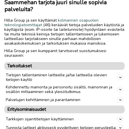
Saammehan tarjota juuri sinulle sopivia
ja 1 kpl:n tuplakoon.Ilman tulitikkuja.Löytyy useampi
palveluita?
sarja,oliko 5 tai 6 erilaisia sarjaa. Yhden 25 kpl:n laatikko 20€
HARVOIN MYYNNISSÄ!
Hilla Group ja sen käyttämät
kolmannen osapuolen
teknologiatoimittajat
(46) keräävät tietoja palveluiden käytöstä ja
käyttäjistä (esim. IP-osoite tai laitetunniste) hyödyntäen evästeitä
Lähetys
Toimitus
tai muita teknisiä keinoja tietojen tallentamiseen ja lukemiseen
laitteellasi tarjotakseen sinulle parhaan mahdollisen
Nouto
asiakaskokemuksen ja tarkoituksen mukaisia mainoksia.
Hilla Group ja sen kumppanit tarvitsevat suostumuksesi
seuraaviin:
link
Tarkoitukset
Tietojen tallentaminen laitteelle ja/tai laitteella olevien
Ilmoittaja:
Matti Pursu
tietojen käyttö
Katso ilmoittajan kaikki ilmoitukset
(
42
)
Kohdennettu mainonta ja personoitu sisältö, mainonnan ja
sisällön mittaaminen sekä yleisötutkimus
OTA YHTEYTTÄ ILMOITTAJAAN
Palvelujen kehittäminen ja parantaminen
Erityisominaisuudet
MAKSA TURVALLISESTI TÄSTÄ
Tarkkojen sijaintitietojen käyttäminen
Tunnista laitteet aktiivisesti pyydettyjen tietojen perusteella