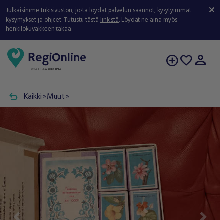
Julkaisimme tukisivuston, josta löydät palvelun säännöt, kysytyimmät
kysymykset ja ohjeet. Tutustu tästä
linkistä
. Löydät ne aina myös
henkilökuvakkeen takaa.
person
add_circle
favorite
undo
Kaikki
Muut
double_arrow
double_arrow