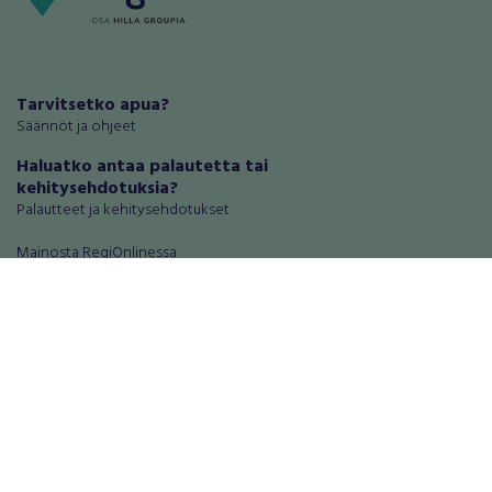
Tarvitsetko apua?
Säännöt ja ohjeet
Haluatko antaa palautetta tai
kehitysehdotuksia?
Palautteet ja kehitysehdotukset
Mainosta RegiOnlinessa
Käyttöehdot
Tietosuoja-asetukset
Tietoa Turvamaksu -palvelusta
Ajoneuvot
Asunnot
Autot
Autotallit ja varastot
Matkailuajoneuvot
Loma-asunnot
Moottoripyörät
Maa- ja metsätilat
Moottorikelkat
Toimitilat