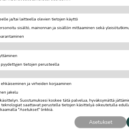
elle ja/tai laitteella olevien tietojen käyttö
rsonoitu sisältö, mainonnan ja sisällön mittaaminen sekä yleisötutkim
 parantaminen
äyttäminen
i pyydettyjen tietojen perusteella
n ehkäiseminen ja virheiden korjaaminen
nen jakelu
i käsittelyn. Suostumuksesi koskee tätä palvelua, hyväksymättä jättämi
eknologiat saattavat perustella tietojen käsittelyä oikeutetulla edulla
kaamalla "Asetukset" linkkiä.
Asetukset