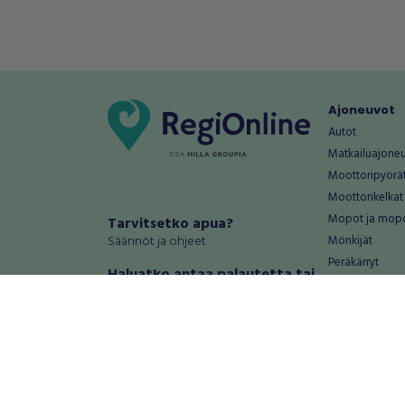
Ajoneuvot
Autot
Matkailuajone
Moottoripyörä
Moottorikelkat
Mopot ja mop
Tarvitsetko apua?
Säännöt ja ohjeet
Mönkijät
Peräkärryt
Haluatko antaa palautetta tai
Raskas kalusto
kehitysehdotuksia?
Veneet
Palautteet ja kehitysehdotukset
Vanteet ja renk
Mainosta RegiOnlinessa
Varaosat ja tar
Käyttöehdot
Palvelut
Tietosuoja-asetukset
Antiikki ja