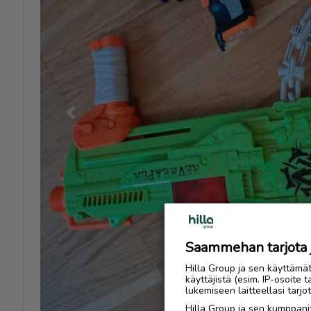
Previous
Saammehan tarjota ju
Hilla Group ja sen käyttämä
käyttäjistä (esim. IP-osoite 
lukemiseen laitteellasi tar
Hilla Group ja sen kumppanit