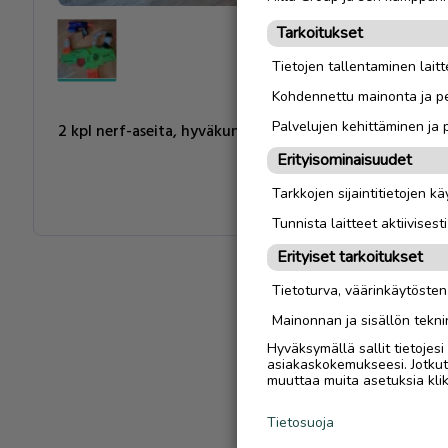
Tarkoitukset
Tietojen tallentaminen laitte
Kohdennettu mainonta ja pe
Palvelujen kehittäminen ja
2 kpl nerf-aseita, hyväkuntoiset ja hyvin toimivat
Erityisominaisuudet
Tarkkojen sijaintitietojen k
Tunnista laitteet aktiivisest
Erityiset tarkoitukset
Tietoturva, väärinkäytöste
Mainonnan ja sisällön tekni
Hyväksymällä sallit tietojes
asiakaskokemukseesi. Jotkut t
muuttaa muita asetuksia klik
Tietosuoja