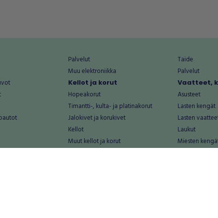
Palvelut
Taide
Muu elektroniikka
Palvelut
uvot
Kellot ja korut
Vaatteet, 
t
Hopeakorut
Asusteet
Timantti-, kulta- ja platinakorut
Lasten kengät
oautot
Jalokivet ja korukivet
Lasten vaattee
Kellot
Laukut
Muut kellot ja korut
Miesten kengä
Palvelut
Miesten vaatte
Koti ja asuminen
Naisten kengä
aat
Huonekalut ja säilytys
Naisten vaatte
vikkeet
Keittiötarvikkeet ja astiat
Nuorten kengä
Kodinkoneet ja tarvikkeet
Nuorten vaatt
 vanhat esineet
Kotitoimisto
Palvelut