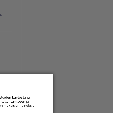
a
,
eluiden käytöstä ja
n tallentamiseen ja
AAN
en mukaisia mainoksia.