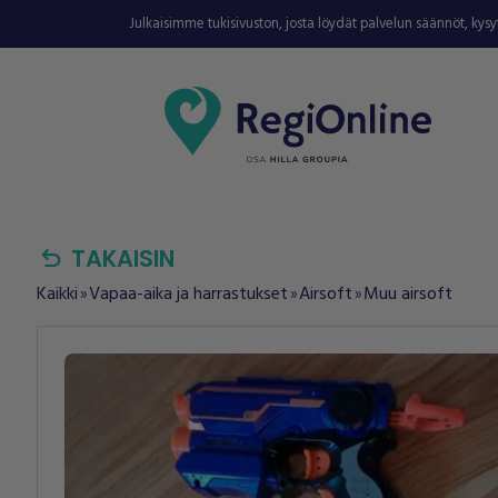
Julkaisimme tukisivuston, josta löydät palvelun säännöt, kys
undo
TAKAISIN
Kaikki
Vapaa-aika ja harrastukset
Airsoft
Muu airsoft
double_arrow
double_arrow
double_arrow