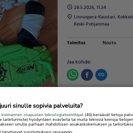
schedule
28.5.2026, 11.34
location_on
Linnusperä-Kaustari
,
Kokkol
Keski-Pohjanmaa
Nouto
Toimitus
Next
Jaa kohde:
link
Ilmoittaja:
S.V
Katso ilmoittajan kaikki
uri sinulle sopivia palveluita?
ilmoitukset
(
24
)
t
kolmannen osapuolen teknologiatoimittajat
(46) keräävät tietoja palv
tai laitetunniste) hyödyntäen evästeitä tai muita teknisiä keinoja tietoje
OTA YHTEYTTÄ ILMOITTAJ
jotakseen sinulle parhaan mahdollisen asiakaskokemuksen ja tarkoituks
 tarvitsevat suostumuksesi seuraaviin: