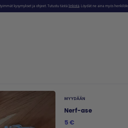
ytyimmät kysymykset ja ohjeet. Tutustu tästä
linkistä
. Löydät ne aina myös henkilö
MYYDÄÄN
Nerf-ase
5 €