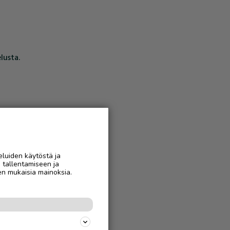
lusta.
eluiden käytöstä ja
n tallentamiseen ja
en mukaisia mainoksia.