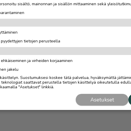
rsonoitu sisältö, mainonnan ja sisällön mittaaminen sekä yleisötutkim
 parantaminen
äyttäminen
i pyydettyjen tietojen perusteella
n ehkäiseminen ja virheiden korjaaminen
nen jakelu
i käsittelyn. Suostumuksesi koskee tätä palvelua, hyväksymättä jättämi
eknologiat saattavat perustella tietojen käsittelyä oikeutetulla edulla
kaamalla "Asetukset" linkkiä.
Asetukset