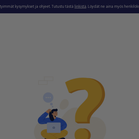
ytyimmät kysymykset ja ohjeet. Tutustu tästä
linkistä
. Löydät ne aina myös henkilö