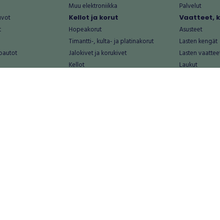
Muu elektroniikka
Palvelut
uvot
Kellot ja korut
Vaatteet, 
t
Hopeakorut
Asusteet
Timantti-, kulta- ja platinakorut
Lasten kengät
oautot
Jalokivet ja korukivet
Lasten vaattee
Kellot
Laukut
Muut kellot ja korut
Miesten kengä
Palvelut
Miesten vaatte
Koti ja asuminen
Naisten kengä
aat
Huonekalut ja säilytys
Naisten vaatte
vikkeet
Keittiötarvikkeet ja astiat
Nuorten kengä
Kodinkoneet ja tarvikkeet
Nuorten vaatt
 vanhat esineet
Kotitoimisto
Palvelut
Kylpyhuone ja sauna
Vapaa-aika
alut
Lasten tarvikkeet ja lelut
Airsoft
Luonnonvaraiset tuotteet
Askartelu ja kä
alut
Piha ja puutarha
Eläintarvikkeet
Sisustaminen ja design
Kirjat ja lehdet
tontit
Muu koti ja asuminen
Leffat