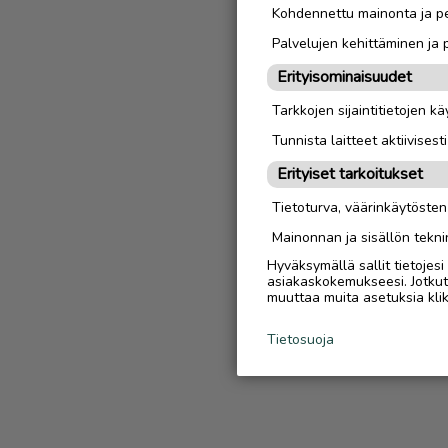
Kohdennettu mainonta ja pe
Palvelujen kehittäminen ja
Erityisominaisuudet
Tarkkojen sijaintitietojen k
Tunnista laitteet aktiivisest
Erityiset tarkoitukset
Tietoturva, väärinkäytöste
Mainonnan ja sisällön tekni
Hyväksymällä sallit tietojes
asiakaskokemukseesi. Jotkut t
muuttaa muita asetuksia klik
Tietosuoja