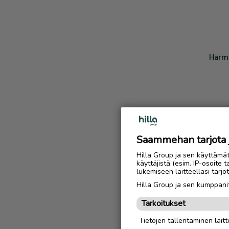
Harmi
Saammehan tarjota ju
Hilla Group ja sen käyttämä
käyttäjistä (esim. IP-osoite 
lukemiseen laitteellasi tar
Hilla Group ja sen kumppanit
Tarkoitukset
Tietojen tallentaminen laitte