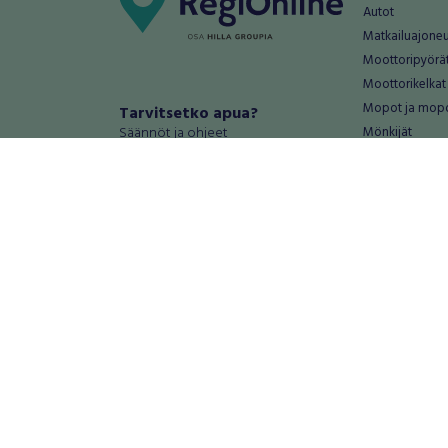
Autot
Matkailuajone
Moottoripyörä
Moottorikelkat
Mopot ja mop
Tarvitsetko apua?
Säännöt ja ohjeet
Mönkijät
Peräkärryt
Haluatko antaa palautetta tai
Raskas kalusto
kehitysehdotuksia?
Veneet
Palautteet ja kehitysehdotukset
Vanteet ja renk
Mainosta RegiOnlinessa
Varaosat ja tar
Käyttöehdot
Palvelut
Tietosuoja-asetukset
Antiikki ja
Tietoa Turvamaksu -palvelusta
Antiikkiesineet
Antiikkihuonek
Vanhat esineet
Vanhat huonek
Palvelut
Asunnot ja 