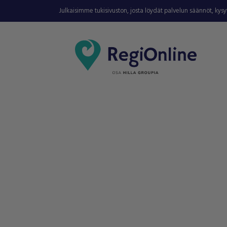
Julkaisimme tukisivuston, josta löydät palvelun säännöt, kys