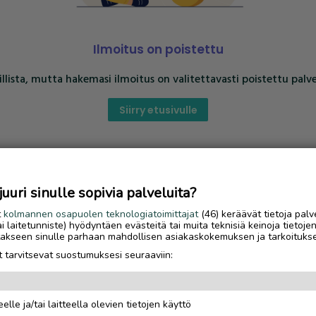
Ilmoitus on poistettu
llista, mutta hakemasi ilmoitus on valitettavasti poistettu palve
Siirry etusivulle
uri sinulle sopivia palveluita?
t
kolmannen osapuolen teknologiatoimittajat
(46) keräävät tietoja palv
tai laitetunniste) hyödyntäen evästeitä tai muita teknisiä keinoja tietoje
jotakseen sinulle parhaan mahdollisen asiakaskokemuksen ja tarkoituks
 tarvitsevat suostumuksesi seuraaviin:
elle ja/tai laitteella olevien tietojen käyttö