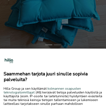
Previous
Next
Neljä istuintyynyä
4 €
Saammehan tarjota juuri sinulle sopivia
12.6.2026, 10.31
favorite
palveluita?
location_on
Rytimäki
,
Kokkola
,
Keski-Pohjanmaa
Hilla Group ja sen käyttämät
kolmannen osapuolen
Myydään
teknologiatoimittajat
(46) keräävät tietoja palveluiden käytöstä ja
käyttäjistä (esim. IP-osoite tai laitetunniste) hyödyntäen evästeitä
Noble Housen istuintyynyt. Vesipestävät. Myydään erikseen
tai muita teknisiä keinoja tietojen tallentamiseen ja lukemiseen
4 e/kpl tai kaikki neljä yhdessä 15 e.
laitteellasi tarjotakseen sinulle parhaan mahdollisen