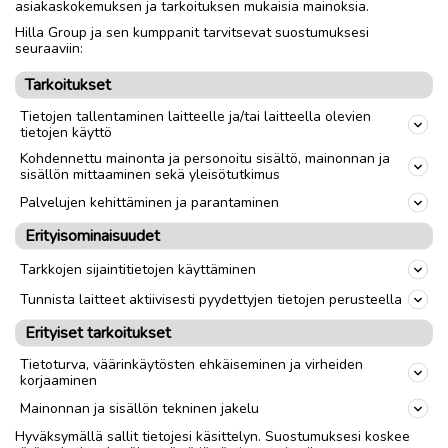
asiakaskokemuksen ja tarkoituksen mukaisia mainoksia.
Hilla Group ja sen kumppanit tarvitsevat suostumuksesi
Nouto
Toimitus
seuraaviin:
Tarkoitukset
link
Tietojen tallentaminen laitteelle ja/tai laitteella olevien
tietojen käyttö
Kohdennettu mainonta ja personoitu sisältö, mainonnan ja
Ilmoittaja:
Aune Björkström
sisällön mittaaminen sekä yleisötutkimus
Katso ilmoittajan kaikki ilmoitukset
(
12
)
Palvelujen kehittäminen ja parantaminen
Erityisominaisuudet
OTA YHTEYTTÄ ILMOITTAJAAN
Tarkkojen sijaintitietojen käyttäminen
Tunnista laitteet aktiivisesti pyydettyjen tietojen perusteella
Erityiset tarkoitukset
Tietoturva, väärinkäytösten ehkäiseminen ja virheiden
korjaaminen
Mainonnan ja sisällön tekninen jakelu
Hyväksymällä sallit tietojesi käsittelyn. Suostumuksesi koskee