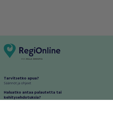
Tarvitsetko apua?
Säännöt ja ohjeet
Haluatko antaa palautetta tai
kehitysehdotuksia?
Palautteet ja kehitysehdotukset
Mainosta RegiOnlinessa