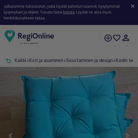
Julkaisimme tukisivuston, josta löydät palvelun säännöt, kysytyimmät
kysymykset ja ohjeet. Tutustu tästä
linkistä
. Löydät ne aina myös
henkilökuvakkeen takaa.
person
add_circle
favorite
undo
Kaikki
Koti ja asuminen
Sisustaminen ja design
Kodin tekst
double_arrow
double_arrow
double_arrow