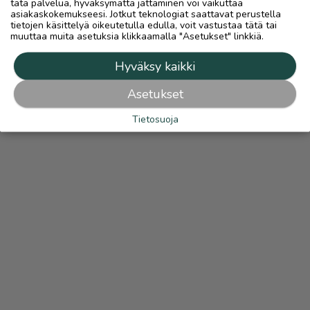
tätä palvelua, hyväksymättä jättäminen voi vaikuttaa
asiakaskokemukseesi. Jotkut teknologiat saattavat perustella
tietojen käsittelyä oikeutetulla edulla, voit vastustaa tätä tai
muuttaa muita asetuksia klikkaamalla "Asetukset" linkkiä.
Hyväksy kaikki
Asetukset
Tietosuoja