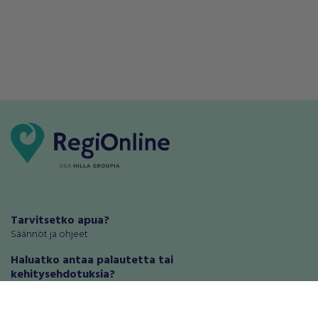
Tarvitsetko apua?
Säännöt ja ohjeet
Haluatko antaa palautetta tai
kehitysehdotuksia?
Palautteet ja kehitysehdotukset
Mainosta RegiOnlinessa