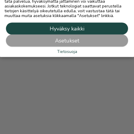
tätä palvelua, hyväksymättä jättäminen voi vaikuttaa
asiakaskokemukseesi. Jotkut teknologiat saattavat perustella
tietojen käsittelyä oikeutetulla edulla, voit vastustaa tätä tai
muuttaa muita asetuksia klikkaamalla "Asetukset" linkkiä.
Hyväksy kaikki
Asetukset
Tietosuoja