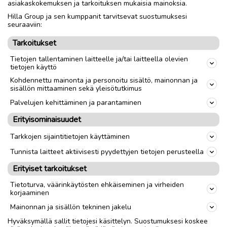
asiakaskokemuksen ja tarkoituksen mukaisia mainoksia.
Hilla Group ja sen kumppanit tarvitsevat suostumuksesi
Nouto
Toimitus
seuraaviin:
Tarkoitukset
link
Tietojen tallentaminen laitteelle ja/tai laitteella olevien
tietojen käyttö
Kohdennettu mainonta ja personoitu sisältö, mainonnan ja
Ilmoittaja:
TW
sisällön mittaaminen sekä yleisötutkimus
Katso ilmoittajan kaikki ilmoitukset
(
1
)
Palvelujen kehittäminen ja parantaminen
Erityisominaisuudet
OTA YHTEYTTÄ ILMOITTAJAAN
Tarkkojen sijaintitietojen käyttäminen
Tunnista laitteet aktiivisesti pyydettyjen tietojen perusteella
Erityiset tarkoitukset
Tietoturva, väärinkäytösten ehkäiseminen ja virheiden
korjaaminen
Mainonnan ja sisällön tekninen jakelu
Hyväksymällä sallit tietojesi käsittelyn. Suostumuksesi koskee