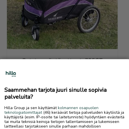
Previous
Next
Näyttelyrattaat
Ostetaan
Saammehan tarjota juuri sinulle sopivia
14.6.2026, 21.26
favorite
palveluita?
location_on
Kiviniitty-Tullimäki
,
Kokkola
,
Keski-Pohjanmaa
Hilla Group ja sen käyttämät
kolmannen osapuolen
Ostetaan
teknologiatoimittajat
(46) keräävät tietoja palveluiden käytöstä ja
käyttäjistä (esim. IP-osoite tai laitetunniste) hyödyntäen evästeitä
Halutaan ostaa Milopetin näyttelyrattaat 702 tai 705,
tai muita teknisiä keinoja tietojen tallentamiseen ja lukemiseen
mielellään pöydällä
laitteellasi tarjotakseen sinulle parhaan mahdollisen