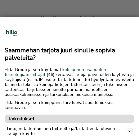
Ilmoitus on poistettu
Harmillista, mutta hakemasi ilmoitus on valitettavasti
poistettu palvelusta.
Saammehan tarjota juuri sinulle sopivia
Siirry etusivulle
palveluita?
Hilla Group ja sen käyttämät
kolmannen osapuolen
teknologiatoimittajat
(46) keräävät tietoja palveluiden käytöstä ja
käyttäjistä (esim. IP-osoite tai laitetunniste) hyödyntäen evästeitä
tai muita teknisiä keinoja tietojen tallentamiseen ja lukemiseen
laitteellasi tarjotakseen sinulle parhaan mahdollisen
asiakaskokemuksen ja tarkoituksen mukaisia mainoksia.
Hilla Group ja sen kumppanit tarvitsevat suostumuksesi
seuraaviin:
Tarkoitukset
Tietojen tallentaminen laitteelle ja/tai laitteella olevien
tietojen käyttö