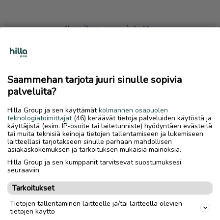
Ilmoitus on poistettu
Harmillista, mutta hakemasi ilmoitus on valitettavasti
poistettu palvelusta.
Saammehan tarjota juuri sinulle sopivia
Siirry etusivulle
palveluita?
Hilla Group ja sen käyttämät
kolmannen osapuolen
teknologiatoimittajat
(46) keräävät tietoja palveluiden käytöstä ja
käyttäjistä (esim. IP-osoite tai laitetunniste) hyödyntäen evästeitä
tai muita teknisiä keinoja tietojen tallentamiseen ja lukemiseen
laitteellasi tarjotakseen sinulle parhaan mahdollisen
asiakaskokemuksen ja tarkoituksen mukaisia mainoksia.
Hilla Group ja sen kumppanit tarvitsevat suostumuksesi
seuraaviin:
Tarkoitukset
Tietojen tallentaminen laitteelle ja/tai laitteella olevien
tietojen käyttö