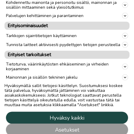
Kohdennettu mainonta ja personoitu sisältö, mainonnan ja
sisällön mittaaminen sekä yleisötutkimus
Palvelujen kehittäminen ja parantaminen
Erityisominaisuudet
Tarkkojen sijaintitietojen käyttäminen
Tunnista laitteet aktiivisesti pyydettyjen tietojen perusteella
Erityiset tarkoitukset
Tietoturva, väärinkäytösten ehkäiseminen ja virheiden
korjaaminen
Mainonnan ja sisällön tekninen jakelu
Hyväksymällä sallit tietojesi käsittelyn. Suostumuksesi koskee
tätä palvelua, hyväksymättä jättäminen voi vaikuttaa
asiakaskokemukseesi. Jotkut teknologiat saattavat perustella
tietojen käsittelyä oikeutetulla edulla, voit vastustaa tätä tai
muuttaa muita asetuksia klikkaamalla "Asetukset" linkkiä.
Hyväksy kaikki
Asetukset