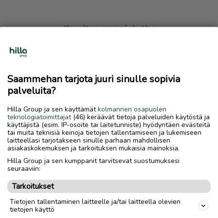
Ilmoitus on poistettu
Harmillista, mutta hakemasi ilmoitus on valitettavasti
poistettu palvelusta.
Saammehan tarjota juuri sinulle sopivia
Siirry etusivulle
palveluita?
Hilla Group ja sen käyttämät
kolmannen osapuolen
teknologiatoimittajat
(46) keräävät tietoja palveluiden käytöstä ja
käyttäjistä (esim. IP-osoite tai laitetunniste) hyödyntäen evästeitä
tai muita teknisiä keinoja tietojen tallentamiseen ja lukemiseen
laitteellasi tarjotakseen sinulle parhaan mahdollisen
asiakaskokemuksen ja tarkoituksen mukaisia mainoksia.
Hilla Group ja sen kumppanit tarvitsevat suostumuksesi
seuraaviin:
Tarkoitukset
Tietojen tallentaminen laitteelle ja/tai laitteella olevien
tietojen käyttö