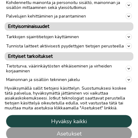
Kohdennettu mainonta ja personoitu sisältö, mainonnan ja
sisällön mittaaminen sekä yleisötutkimus
Palvelujen kehittäminen ja parantaminen
Erityisominaisuudet
Tarkkojen sijaintitietojen käyttäminen
Tunnista laitteet aktiivisesti pyydettyjen tietojen perusteella
Erityiset tarkoitukset
Tietoturva, väärinkäytösten ehkäiseminen ja virheiden
korjaaminen
Mainonnan ja sisällön tekninen jakelu
Hyväksymällä sallit tietojesi käsittelyn. Suostumuksesi koskee
tätä palvelua, hyväksymättä jättäminen voi vaikuttaa
asiakaskokemukseesi. Jotkut teknologiat saattavat perustella
tietojen käsittelyä oikeutetulla edulla, voit vastustaa tätä tai
muuttaa muita asetuksia klikkaamalla "Asetukset" linkkiä.
Hyväksy kaikki
Asetukset