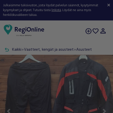
Julkaisimme tukisivuston, josta löydät palvelun säännöt, kysytyimmät
kysymykset ja ohjeet. Tutustu tästä
linkistä
. Löydät ne aina myös
henkilökuvakkeen takaa.
person
add_circle
favorite
undo
Kaikki
Vaatteet, kengät ja asusteet
Asusteet
double_arrow
double_arrow