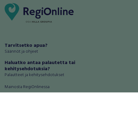
Tarvitsetko apua?
Säännöt ja ohjeet
Haluatko antaa palautetta tai
kehitysehdotuksia?
Palautteet ja kehitysehdotukset
Mainosta RegiOnlinessa
Käyttöehdot
Tietosuoja-asetukset
Tietoa Turvamaksu -palvelusta
Ajoneuvot
Asunnot
Autot
Autotallit ja varastot
Matkailuajoneuvot
Loma-asunnot