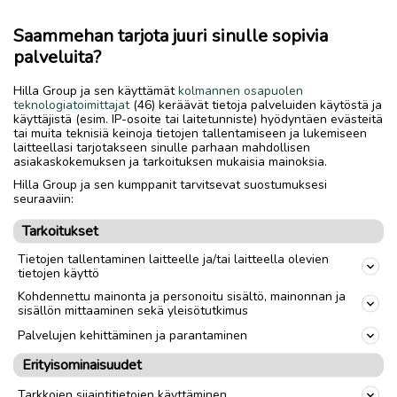
Naisten IXS MP -takki ja -housut, koko DXL (vastaa ehkä L
kokoa)
Saammehan tarjota juuri sinulle sopivia
palveluita?
Housujen VY on noin 84 cm ja lantion ympärys noin 108 cm.
Lahkeen sisäpituus noin 86 cm.
Hilla Group ja sen käyttämät
kolmannen osapuolen
teknologiatoimittajat
(46) keräävät tietoja palveluiden käytöstä ja
käyttäjistä (esim. IP-osoite tai laitetunniste) hyödyntäen evästeitä
Polvi-, kyynär- ja olkapääsuojat. Waterproof sekä
tai muita teknisiä keinoja tietojen tallentamiseen ja lukemiseen
irrotettava sisävuori. Takki ja housut voi tarvittaessa
laitteellasi tarjotakseen sinulle parhaan mahdollisen
yhdistää vetoketjulla.
asiakaskokemuksen ja tarkoituksen mukaisia mainoksia.
Hilla Group ja sen kumppanit tarvitsevat suostumuksesi
seuraaviin:
Kengät siistit, koko 42
Tarkoitukset
Siitä laadukas setti motoristille.
Tietojen tallentaminen laitteelle ja/tai laitteella olevien
tietojen käyttö
Kohdennettu mainonta ja personoitu sisältö, mainonnan ja
sisällön mittaaminen sekä yleisötutkimus
Palvelujen kehittäminen ja parantaminen
Nouto
Toimitus
Erityisominaisuudet
Tarkkojen sijaintitietojen käyttäminen