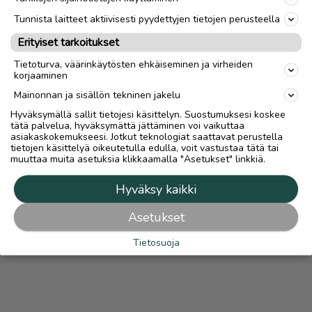
link
Tunnista laitteet aktiivisesti pyydettyjen tietojen perusteella
Erityiset tarkoitukset
Ilmoittaja:
T
Tietoturva, väärinkäytösten ehkäiseminen ja virheiden
Katso ilmoittajan kaikki ilmoitukset
(
11
)
korjaaminen
Mainonnan ja sisällön tekninen jakelu
OTA YHTEYTTÄ ILMOITTAJAAN
Hyväksymällä sallit tietojesi käsittelyn. Suostumuksesi koskee
tätä palvelua, hyväksymättä jättäminen voi vaikuttaa
asiakaskokemukseesi. Jotkut teknologiat saattavat perustella
tietojen käsittelyä oikeutetulla edulla, voit vastustaa tätä tai
muuttaa muita asetuksia klikkaamalla "Asetukset" linkkiä.
Hyväksy kaikki
Asetukset
Tietosuoja