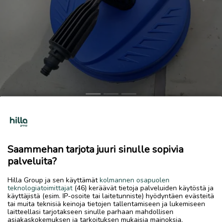
Previous
Next
Myyn lattianpuhdistussuulakkeen.
20 €
Saammehan tarjota juuri sinulle sopivia
11.6.2026, 12.52
favorite
palveluita?
location_on
Kokkola Keskus
,
Kokkola
,
Keski-Pohjanmaa
Hilla Group ja sen käyttämät
kolmannen osapuolen
Myydään
teknologiatoimittajat
(46) keräävät tietoja palveluiden käytöstä ja
käyttäjistä (esim. IP-osoite tai laitetunniste) hyödyntäen evästeitä
Myyn lattianpuhdistussuulakkeen.
tai muita teknisiä keinoja tietojen tallentamiseen ja lukemiseen
laitteellasi tarjotakseen sinulle parhaan mahdollisen
asiakaskokemuksen ja tarkoituksen mukaisia mainoksia.