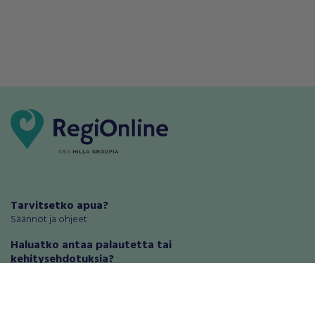
Tarvitsetko apua?
Säännöt ja ohjeet
Haluatko antaa palautetta tai
kehitysehdotuksia?
Palautteet ja kehitysehdotukset
Mainosta RegiOnlinessa