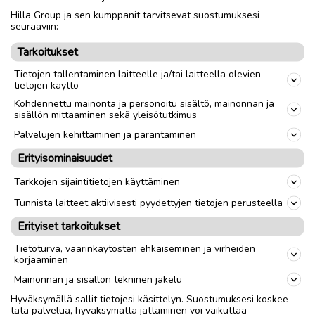
Hilla Group ja sen kumppanit tarvitsevat suostumuksesi
Nouto
Toimitus
seuraaviin:
Tarkoitukset
link
Tietojen tallentaminen laitteelle ja/tai laitteella olevien
tietojen käyttö
Ilmoittaja:
Venya
Kohdennettu mainonta ja personoitu sisältö, mainonnan ja
sisällön mittaaminen sekä yleisötutkimus
Katso ilmoittajan kaikki ilmoitukset
(
4
)
Palvelujen kehittäminen ja parantaminen
OTA YHTEYTTÄ ILMOITTAJAAN
Erityisominaisuudet
Tarkkojen sijaintitietojen käyttäminen
Tunnista laitteet aktiivisesti pyydettyjen tietojen perusteella
Erityiset tarkoitukset
Tietoturva, väärinkäytösten ehkäiseminen ja virheiden
korjaaminen
Mainonnan ja sisällön tekninen jakelu
Hyväksymällä sallit tietojesi käsittelyn. Suostumuksesi koskee
tätä palvelua, hyväksymättä jättäminen voi vaikuttaa