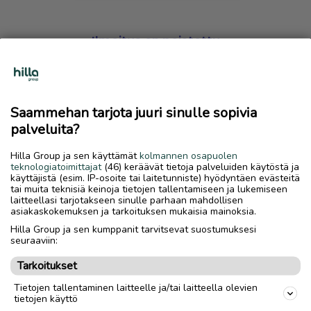
Ilmoitus on poistettu
Harmillista, mutta hakemasi ilmoitus on valitettavasti
poistettu palvelusta.
Saammehan tarjota juuri sinulle sopivia
Siirry etusivulle
palveluita?
Hilla Group ja sen käyttämät
kolmannen osapuolen
teknologiatoimittajat
(46) keräävät tietoja palveluiden käytöstä ja
käyttäjistä (esim. IP-osoite tai laitetunniste) hyödyntäen evästeitä
tai muita teknisiä keinoja tietojen tallentamiseen ja lukemiseen
laitteellasi tarjotakseen sinulle parhaan mahdollisen
asiakaskokemuksen ja tarkoituksen mukaisia mainoksia.
Hilla Group ja sen kumppanit tarvitsevat suostumuksesi
seuraaviin:
Tarkoitukset
Tietojen tallentaminen laitteelle ja/tai laitteella olevien
tietojen käyttö