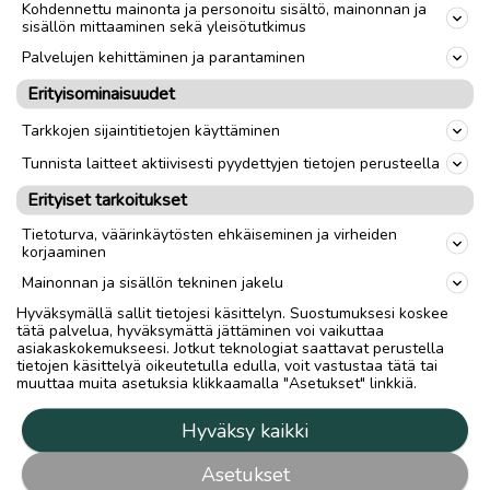
Kohdennettu mainonta ja personoitu sisältö, mainonnan ja
sisällön mittaaminen sekä yleisötutkimus
Palvelujen kehittäminen ja parantaminen
Erityisominaisuudet
Tarkkojen sijaintitietojen käyttäminen
Tunnista laitteet aktiivisesti pyydettyjen tietojen perusteella
Erityiset tarkoitukset
Tietoturva, väärinkäytösten ehkäiseminen ja virheiden
korjaaminen
Mainonnan ja sisällön tekninen jakelu
Hyväksymällä sallit tietojesi käsittelyn. Suostumuksesi koskee
tätä palvelua, hyväksymättä jättäminen voi vaikuttaa
asiakaskokemukseesi. Jotkut teknologiat saattavat perustella
tietojen käsittelyä oikeutetulla edulla, voit vastustaa tätä tai
muuttaa muita asetuksia klikkaamalla "Asetukset" linkkiä.
Hyväksy kaikki
Asetukset