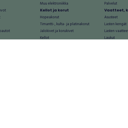
Muu elektroniikka
Palvelut
uvot
Kellot ja korut
Vaatteet, 
t
Hopeakorut
Asusteet
Timantti-, kulta- ja platinakorut
Lasten kengät
oautot
Jalokivet ja korukivet
Lasten vaattee
Kellot
Laukut
Muut kellot ja korut
Miesten kengä
Palvelut
Miesten vaatte
Koti ja asuminen
Naisten kengä
aat
Huonekalut ja säilytys
Naisten vaatte
vikkeet
Keittiötarvikkeet ja astiat
Nuorten kengä
Kodinkoneet ja tarvikkeet
Nuorten vaatt
 vanhat esineet
Kotitoimisto
Palvelut
Kylpyhuone ja sauna
Vapaa-aika
alut
Lasten tarvikkeet ja lelut
Airsoft
Luonnonvaraiset tuotteet
Askartelu ja kä
alut
Piha ja puutarha
Eläintarvikkeet
Sisustaminen ja design
Kirjat ja lehdet
tontit
Muu koti ja asuminen
Leffat