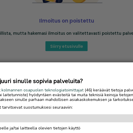
Ilmoitus on poistettu
llista, mutta hakemasi ilmoitus on valitettavasti poistettu palve
Siirry etusivulle
uri sinulle sopivia palveluita?
t
kolmannen osapuolen teknologiatoimittajat
(46) keräävät tietoja palv
tai laitetunniste) hyödyntäen evästeitä tai muita teknisiä keinoja tietoje
jotakseen sinulle parhaan mahdollisen asiakaskokemuksen ja tarkoituks
 tarvitsevat suostumuksesi seuraaviin:
elle ja/tai laitteella olevien tietojen käyttö