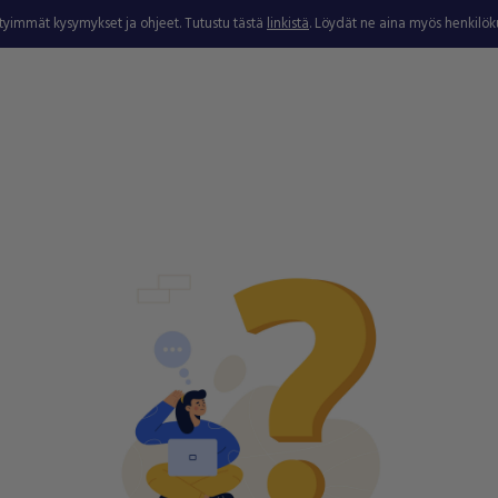
ytyimmät kysymykset ja ohjeet. Tutustu tästä
linkistä
. Löydät ne aina myös henkilö