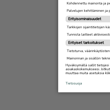
Kohdennettu mainonta ja pe
Palvelujen kehittäminen ja
Erityisominaisuudet
Tarkkojen sijaintitietojen k
Tunnista laitteet aktiivisest
Erityiset tarkoitukset
Tietoturva, väärinkäytöste
Mainonnan ja sisällön tekni
Hyväksymällä sallit tietojes
asiakaskokemukseesi. Jotkut t
muuttaa muita asetuksia klik
Tietosuoja