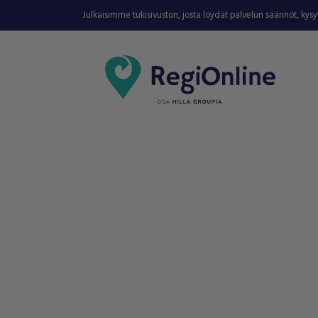
Julkaisimme tukisivuston, josta löydät palvelun säännöt, kys