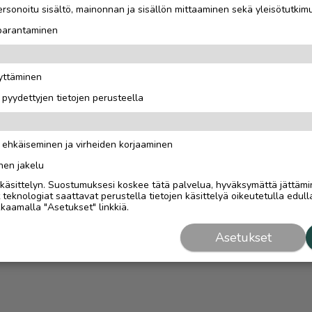
rsonoitu sisältö, mainonnan ja sisällön mittaaminen sekä yleisötutkim
 parantaminen
äyttäminen
i pyydettyjen tietojen perusteella
n ehkäiseminen ja virheiden korjaaminen
nen jakelu
i käsittelyn. Suostumuksesi koskee tätä palvelua, hyväksymättä jättämi
eknologiat saattavat perustella tietojen käsittelyä oikeutetulla edulla
kaamalla "Asetukset" linkkiä.
Asetukset