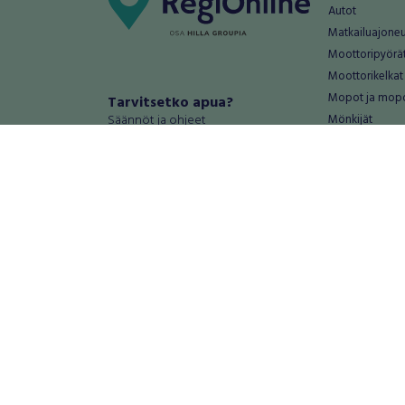
Autot
Matkailuajone
Moottoripyörä
Moottorikelkat
Mopot ja mop
Tarvitsetko apua?
Säännöt ja ohjeet
Mönkijät
Peräkärryt
Haluatko antaa palautetta tai
Raskas kalusto
kehitysehdotuksia?
Veneet
Palautteet ja kehitysehdotukset
Vanteet ja renk
Mainosta RegiOnlinessa
Varaosat ja tar
Käyttöehdot
Palvelut
Tietosuoja-asetukset
Antiikki ja
Tietoa Turvamaksu -palvelusta
Antiikkiesineet
Antiikkihuonek
Vanhat esineet
Vanhat huonek
Palvelut
Asunnot ja 