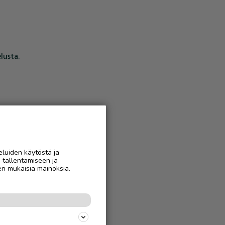
lusta.
eluiden käytöstä ja
n tallentamiseen ja
en mukaisia mainoksia.