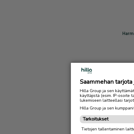
Harmi
Saammehan tarjota ju
Hilla Group ja sen käyttämä
käyttäjistä (esim. IP-osoite 
lukemiseen laitteellasi tar
Hilla Group ja sen kumppanit
Tarkoitukset
Tietojen tallentaminen laitte