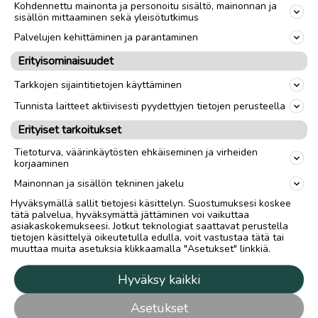
Kohdennettu mainonta ja personoitu sisältö, mainonnan ja
sisällön mittaaminen sekä yleisötutkimus
Palvelujen kehittäminen ja parantaminen
Erityisominaisuudet
Tarkkojen sijaintitietojen käyttäminen
Tunnista laitteet aktiivisesti pyydettyjen tietojen perusteella
Erityiset tarkoitukset
Tietoturva, väärinkäytösten ehkäiseminen ja virheiden
korjaaminen
Mainonnan ja sisällön tekninen jakelu
Hyväksymällä sallit tietojesi käsittelyn. Suostumuksesi koskee
tätä palvelua, hyväksymättä jättäminen voi vaikuttaa
asiakaskokemukseesi. Jotkut teknologiat saattavat perustella
tietojen käsittelyä oikeutetulla edulla, voit vastustaa tätä tai
muuttaa muita asetuksia klikkaamalla "Asetukset" linkkiä.
Hyväksy kaikki
Asetukset