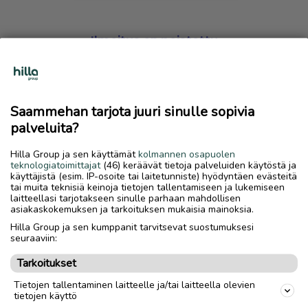
Ilmoitus on poistettu
Harmillista, mutta hakemasi ilmoitus on valitettavasti
poistettu palvelusta.
Saammehan tarjota juuri sinulle sopivia
Siirry etusivulle
palveluita?
Hilla Group ja sen käyttämät
kolmannen osapuolen
teknologiatoimittajat
(46) keräävät tietoja palveluiden käytöstä ja
käyttäjistä (esim. IP-osoite tai laitetunniste) hyödyntäen evästeitä
tai muita teknisiä keinoja tietojen tallentamiseen ja lukemiseen
laitteellasi tarjotakseen sinulle parhaan mahdollisen
asiakaskokemuksen ja tarkoituksen mukaisia mainoksia.
Hilla Group ja sen kumppanit tarvitsevat suostumuksesi
seuraaviin:
Tarkoitukset
Tietojen tallentaminen laitteelle ja/tai laitteella olevien
tietojen käyttö