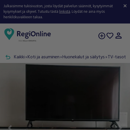
Julkaisimme tukisivuston, josta löydät palvelun säännöt, kysytyimmät
kysymykset ja ohjeet. Tutustu tästä
linkistä
. Löydät ne aina myös
henkilökuvakkeen takaa.
person
add_circle
favorite
undo
Kaikki
Koti ja asuminen
Huonekalut ja säilytys
TV-tasot
double_arrow
double_arrow
double_arrow