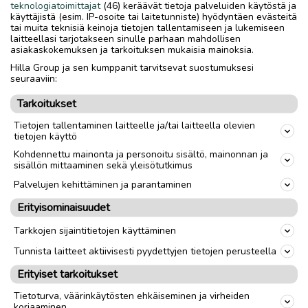
rakenne.
teknologiatoimittajat
(46) keräävät tietoja palveluiden käytöstä ja
käyttäjistä (esim. IP-osoite tai laitetunniste) hyödyntäen evästeitä
tai muita teknisiä keinoja tietojen tallentamiseen ja lukemiseen
Mitat:
laitteellasi tarjotakseen sinulle parhaan mahdollisen
Leveys 165 cm
asiakaskokemuksen ja tarkoituksen mukaisia mainoksia.
Syvyys 47 cm
Hilla Group ja sen kumppanit tarvitsevat suostumuksesi
seuraaviin:
Korkeus 58 cm
Tarkoitukset
Nouto
Toimitus
Tietojen tallentaminen laitteelle ja/tai laitteella olevien
tietojen käyttö
Kohdennettu mainonta ja personoitu sisältö, mainonnan ja
sisällön mittaaminen sekä yleisötutkimus
link
Palvelujen kehittäminen ja parantaminen
Ilmoittaja:
OKZ86
Erityisominaisuudet
Katso ilmoittajan kaikki ilmoitukset
(
1
)
Tarkkojen sijaintitietojen käyttäminen
Tunnista laitteet aktiivisesti pyydettyjen tietojen perusteella
OTA YHTEYTTÄ ILMOITTAJAAN
Erityiset tarkoitukset
Tietoturva, väärinkäytösten ehkäiseminen ja virheiden
korjaaminen