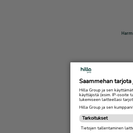
Harmi
Saammehan tarjota ju
Hilla Group ja sen käyttämä
käyttäjistä (esim. IP-osoite 
lukemiseen laitteellasi tar
Hilla Group ja sen kumppanit
Tarkoitukset
Tietojen tallentaminen laitte