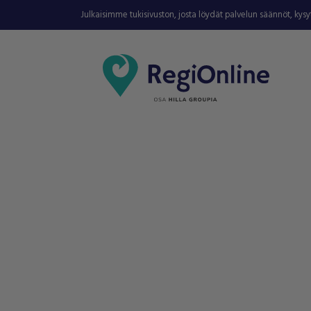
Julkaisimme tukisivuston, josta löydät palvelun säännöt, kys