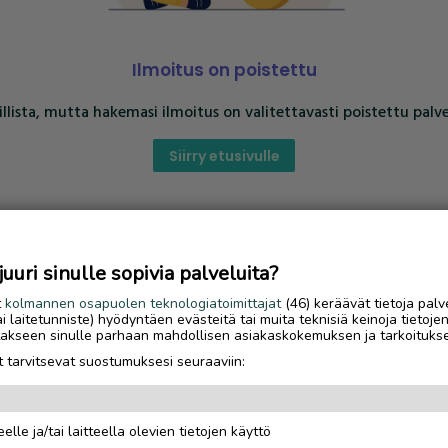
Ilmoitus on poistettu
llista, mutta hakemasi ilmoitus on valitettavasti poistettu palve
Siirry etusivulle
uri sinulle sopivia palveluita?
t
kolmannen osapuolen teknologiatoimittajat
(46) keräävät tietoja palv
tai laitetunniste) hyödyntäen evästeitä tai muita teknisiä keinoja tietoje
jotakseen sinulle parhaan mahdollisen asiakaskokemuksen ja tarkoituks
 tarvitsevat suostumuksesi seuraaviin:
elle ja/tai laitteella olevien tietojen käyttö