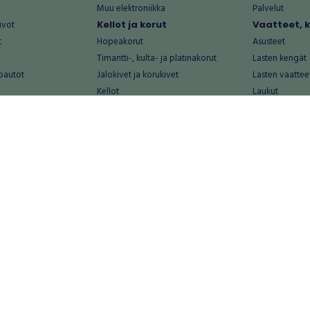
Muu elektroniikka
Palvelut
uvot
Kellot ja korut
Vaatteet, 
t
Hopeakorut
Asusteet
Timantti-, kulta- ja platinakorut
Lasten kengät
oautot
Jalokivet ja korukivet
Lasten vaattee
Kellot
Laukut
Muut kellot ja korut
Miesten kengä
Palvelut
Miesten vaatte
Koti ja asuminen
Naisten kengä
aat
Huonekalut ja säilytys
Naisten vaatte
vikkeet
Keittiötarvikkeet ja astiat
Nuorten kengä
Kodinkoneet ja tarvikkeet
Nuorten vaatt
 vanhat esineet
Kotitoimisto
Palvelut
Kylpyhuone ja sauna
Vapaa-aika
alut
Lasten tarvikkeet ja lelut
Airsoft
Luonnonvaraiset tuotteet
Askartelu ja kä
alut
Piha ja puutarha
Eläintarvikkeet
Sisustaminen ja design
Kirjat ja lehdet
tontit
Muu koti ja asuminen
Leffat