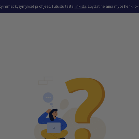
ytyimmät kysymykset ja ohjeet. Tutustu tästä
linkistä
. Löydät ne aina myös henkilö