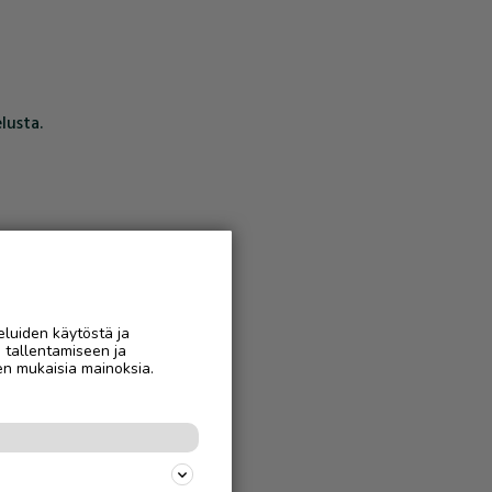
lusta.
eluiden käytöstä ja
n tallentamiseen ja
en mukaisia mainoksia.