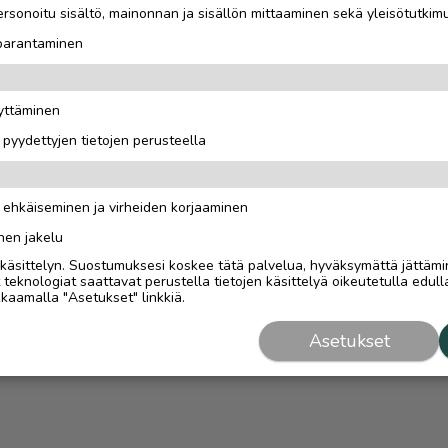
rsonoitu sisältö, mainonnan ja sisällön mittaaminen sekä yleisötutkim
 parantaminen
äyttäminen
i pyydettyjen tietojen perusteella
n ehkäiseminen ja virheiden korjaaminen
nen jakelu
i käsittelyn. Suostumuksesi koskee tätä palvelua, hyväksymättä jättämi
eknologiat saattavat perustella tietojen käsittelyä oikeutetulla edulla
kaamalla "Asetukset" linkkiä.
Asetukset