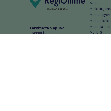
Autot
Matkailuajone
Moottoripyörä
Moottorikelkat
Mopot ja mop
Tarvitsetko apua?
Säännöt ja ohjeet
Mönkijät
Peräkärryt
Haluatko antaa palautetta tai
Raskas kalusto
kehitysehdotuksia?
Veneet
Palautteet ja kehitysehdotukset
Vanteet ja renk
Mainosta RegiOnlinessa
Varaosat ja tar
Käyttöehdot
Palvelut
Tietosuoja-asetukset
Antiikki ja
Tietoa Turvamaksu -palvelusta
Antiikkiesineet
Antiikkihuonek
Vanhat esineet
Vanhat huonek
Palvelut
Asunnot ja 