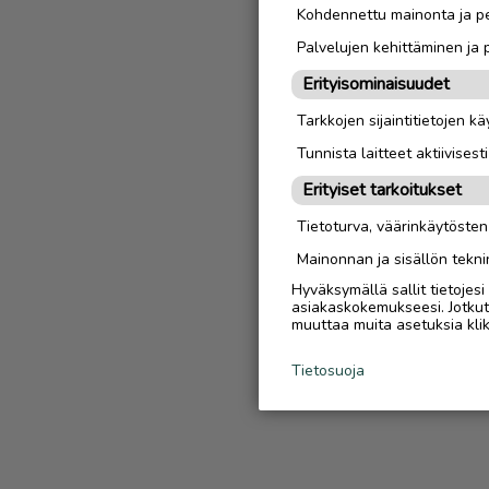
Kohdennettu mainonta ja pe
Palvelujen kehittäminen ja
Erityisominaisuudet
Tarkkojen sijaintitietojen k
Tunnista laitteet aktiivisest
Erityiset tarkoitukset
Tietoturva, väärinkäytöste
Mainonnan ja sisällön tekni
Hyväksymällä sallit tietojes
asiakaskokemukseesi. Jotkut t
muuttaa muita asetuksia klik
Tietosuoja