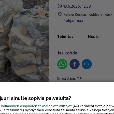
schedule
13.6.2026, 12.58
location_on
Kälviä Keskus
,
Kokkola
,
Keski
Pohjanmaa
Nouto
Toimitus
Next
Jaa kohde:
link
Ilmoittaja:
TP
Katso ilmoittajan kaikki ilmoit
uri sinulle sopivia palveluita?
OTA YHTEYTTÄ ILMOITTAJ
t
kolmannen osapuolen teknologiatoimittajat
(46) keräävät tietoja palv
tai laitetunniste) hyödyntäen evästeitä tai muita teknisiä keinoja tietoje