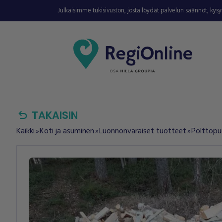
Julkaisimme tukisivuston, josta löydät palvelun säännöt, kys
undo
TAKAISIN
Kaikki
Koti ja asuminen
Luonnonvaraiset tuotteet
Polttopu
double_arrow
double_arrow
double_arrow