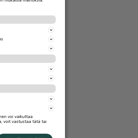
en mukaisia mainoksia.
us
nen voi vaikuttaa
, voit vastustaa tätä tai