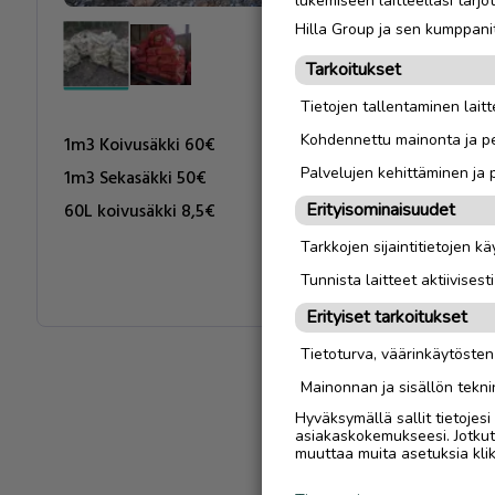
lukemiseen laitteellasi tar
Hilla Group ja sen kumppanit
Tarkoitukset
Tietojen tallentaminen laitte
Kohdennettu mainonta ja pe
1m3 Koivusäkki 60€
Palvelujen kehittäminen ja
1m3 Sekasäkki 50€
Erityisominaisuudet
Tarkkojen sijaintitietojen k
Tunnista laitteet aktiivisest
Erityiset tarkoitukset
Tietoturva, väärinkäytöste
Mainonnan ja sisällön tekni
Hyväksymällä sallit tietojes
asiakaskokemukseesi. Jotkut t
muuttaa muita asetuksia klik