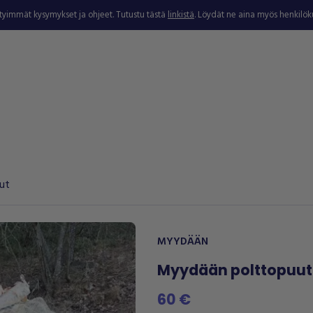
ytyimmät kysymykset ja ohjeet. Tutustu tästä
linkistä
. Löydät ne aina myös henkilö
ut
MYYDÄÄN
Myydään polttopuu
60 €