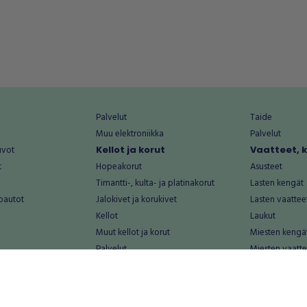
Palvelut
Taide
Muu elektroniikka
Palvelut
uvot
Kellot ja korut
Vaatteet, 
t
Hopeakorut
Asusteet
Timantti-, kulta- ja platinakorut
Lasten kengät
oautot
Jalokivet ja korukivet
Lasten vaattee
Kellot
Laukut
Muut kellot ja korut
Miesten kengä
Palvelut
Miesten vaatte
Koti ja asuminen
Naisten kengä
aat
Huonekalut ja säilytys
Naisten vaatte
vikkeet
Keittiötarvikkeet ja astiat
Nuorten kengä