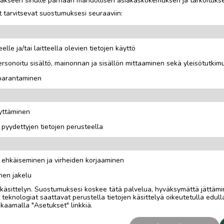
jotakseen sinulle parhaan mahdollisen asiakaskokemuksen ja tarkoituks
 tarvitsevat suostumuksesi seuraaviin:
elle ja/tai laitteella olevien tietojen käyttö
rsonoitu sisältö, mainonnan ja sisällön mittaaminen sekä yleisötutkim
 parantaminen
äyttäminen
i pyydettyjen tietojen perusteella
n ehkäiseminen ja virheiden korjaaminen
nen jakelu
i käsittelyn. Suostumuksesi koskee tätä palvelua, hyväksymättä jättämi
eknologiat saattavat perustella tietojen käsittelyä oikeutetulla edulla
kaamalla "Asetukset" linkkiä.