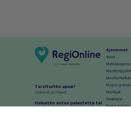
Ajoneuvot
Autot
Matkailuajone
Moottoripyörä
Moottorikelkat
Mopot ja mop
Tarvitsetko apua?
Säännöt ja ohjeet
Mönkijät
Peräkärryt
Haluatko antaa palautetta tai
Raskas kalusto
kehitysehdotuksia?
Veneet
Palautteet ja kehitysehdotukset
Vanteet ja renk
Mainosta RegiOnlinessa
Varaosat ja tar