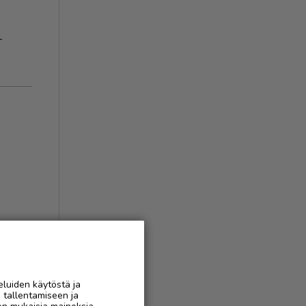
-
ukset
(
1
)
AAN
eluiden käytöstä ja
n tallentamiseen ja