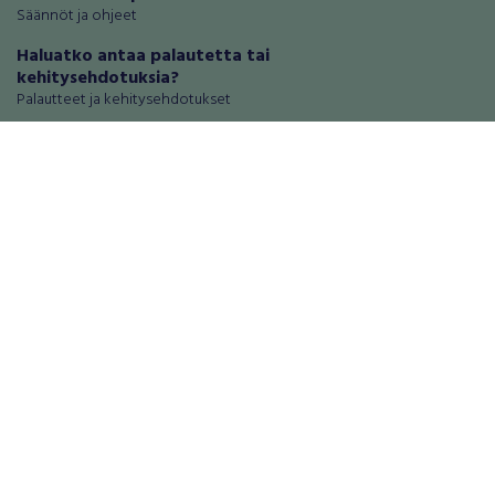
Säännöt ja ohjeet
Haluatko antaa palautetta tai
kehitysehdotuksia?
Palautteet ja kehitysehdotukset
Mainosta RegiOnlinessa
Käyttöehdot
Tietosuoja-asetukset
Tietoa Turvamaksu -palvelusta
Ajoneuvot
Asunnot
Autot
Autotallit ja varastot
Matkailuajoneuvot
Loma-asunnot
Moottoripyörät
Maa- ja metsätilat
Moottorikelkat
Toimitilat
Mopot ja mopoautot
Tontit
Mönkijät
Palvelut
Peräkärryt
Elektroniikka
Raskas kalusto
Puhelimet ja puhelintarvikkeet
Veneet
Tabletit ja tablettien tarvikkeet