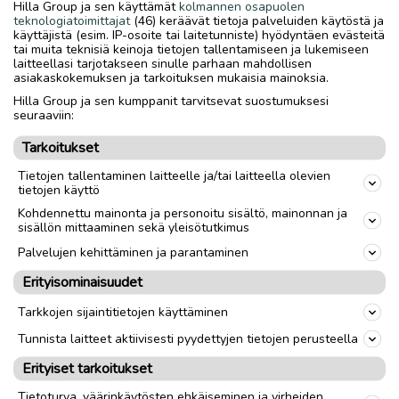
Lisätietoja kuvissa.
Hilla Group ja sen käyttämät
kolmannen osapuolen
teknologiatoimittajat
(46) keräävät tietoja palveluiden käytöstä ja
Tällä voi ajella monenlaisissa maastoissa ja koulumatkat
käyttäjistä (esim. IP-osoite tai laitetunniste) hyödyntäen evästeitä
taittuu kivasti oikoreittejäkin pitkin.
tai muita teknisiä keinoja tietojen tallentamiseen ja lukemiseen
Nouto Pwltokorvesta.
laitteellasi tarjotakseen sinulle parhaan mahdollisen
asiakaskokemuksen ja tarkoituksen mukaisia mainoksia.
Hilla Group ja sen kumppanit tarvitsevat suostumuksesi
seuraaviin:
Nouto
Toimitus
Tarkoitukset
Tuumakoko
24"
Tietojen tallentaminen laitteelle ja/tai laitteella olevien
Sukupuoli
Unisex
tietojen käyttö
Kohdennettu mainonta ja personoitu sisältö, mainonnan ja
sisällön mittaaminen sekä yleisötutkimus
link
Palvelujen kehittäminen ja parantaminen
Erityisominaisuudet
Ilmoittaja:
Eveliina Välikangas
Tarkkojen sijaintitietojen käyttäminen
Katso ilmoittajan kaikki ilmoitukset
(
2
)
Tunnista laitteet aktiivisesti pyydettyjen tietojen perusteella
OTA YHTEYTTÄ ILMOITTAJAAN
Erityiset tarkoitukset
Tietoturva, väärinkäytösten ehkäiseminen ja virheiden