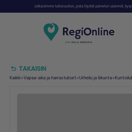
Julkaisimme tukisivuston, josta löydät palvelun säännöt, kys
undo
TAKAISIN
Kaikki
Vapaa-aika ja harrastukset
Urheilu ja liikunta
Kuntoilul
double_arrow
double_arrow
double_arrow