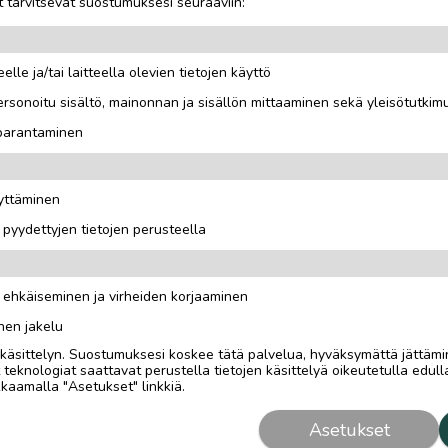
 tarvitsevat suostumuksesi seuraaviin:
Mittailee muun muassa
elle ja/tai laitteella olevien tietojen käyttö
rsonoitu sisältö, mainonnan ja sisällön mittaaminen sekä yleisötutkim
 parantaminen
äyttäminen
i pyydettyjen tietojen perusteella
n ehkäiseminen ja virheiden korjaaminen
nen jakelu
i käsittelyn. Suostumuksesi koskee tätä palvelua, hyväksymättä jättämi
eknologiat saattavat perustella tietojen käsittelyä oikeutetulla edulla
kaamalla "Asetukset" linkkiä.
Asetukset