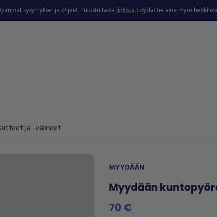
ytyimmät kysymykset ja ohjeet. Tutustu tästä
linkistä
. Löydät ne aina myös henkilö
aitteet ja -välineet
MYYDÄÄN
Myydään kuntopyör
70 €