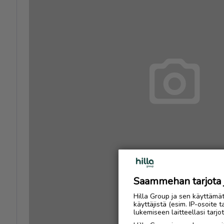
Saammehan tarjota ju
Hilla Group ja sen käyttämä
käyttäjistä (esim. IP-osoite 
lukemiseen laitteellasi tar