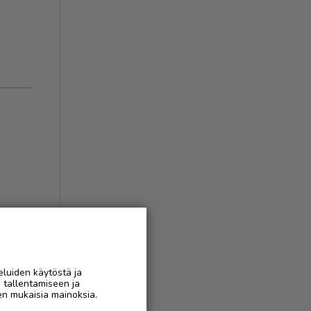
eluiden käytöstä ja
n tallentamiseen ja
AAN
en mukaisia mainoksia.