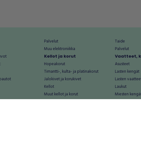
Palvelut
Taide
Muu elektroniikka
Palvelut
uvot
Kellot ja korut
Vaatteet, 
t
Hopeakorut
Asusteet
Timantti-, kulta- ja platinakorut
Lasten kengät
oautot
Jalokivet ja korukivet
Lasten vaattee
Kellot
Laukut
Muut kellot ja korut
Miesten kengä
Palvelut
Miesten vaatte
Koti ja asuminen
Naisten kengä
aat
Huonekalut ja säilytys
Naisten vaatte
vikkeet
Keittiötarvikkeet ja astiat
Nuorten kengä
Kodinkoneet ja tarvikkeet
Nuorten vaatt
 vanhat esineet
Kotitoimisto
Palvelut