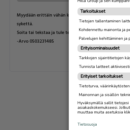
Hilla Group ja sen kumppanit
Tarkoitukset
Myydään erittäin vähän käytetty Xtreme kuntopyörä. 
Tietojen tallentaminen laitte
sykettä.
Kohdennettu mainonta ja pe
Soita tai tekstaa ja tule tekemään kaupat!
Palvelujen kehittäminen ja
-Arvo 0503231485
Erityisominaisuudet
Tarkkojen sijaintitietojen k
Tunnista laitteet aktiivisest
Erityiset tarkoitukset
Tietoturva, väärinkäytöste
Mainonnan ja sisällön tekni
Hyväksymällä sallit tietojes
asiakaskokemukseesi. Jotkut t
muuttaa muita asetuksia klik
Tietosuoja