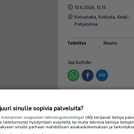
schedule
10.6.2026, 15.13
location_on
Koivuhaka
,
Kokkola
,
Keski-
Pohjanmaa
Nouto
Toimitus
Jaa kohde:
link
Ilmoittaja:
Arvo Vlasoff
Katso ilmoittajan kaikki
ilmoitukset
(
2
)
uri sinulle sopivia palveluita?
t
kolmannen osapuolen teknologiatoimittajat
(46) keräävät tietoja palv
tai laitetunniste) hyödyntäen evästeitä tai muita teknisiä keinoja tietoje
OTA YHTEYTTÄ ILMOITTAJ
jotakseen sinulle parhaan mahdollisen asiakaskokemuksen ja tarkoituks