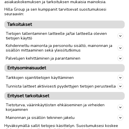
asiakaskokemuksen ja tarkoituksen mukaisia mainoksia.
Hilla Group ja sen kumppanit tarvitsevat suostumuksesi
Nouto
Toimitus
seuraaviin:
Tarkoitukset
link
Tietojen tallentaminen laitteelle ja/tai laitteella olevien
tietojen käyttö
Kohdennettu mainonta ja personoitu sisältö, mainonnan ja
Ilmoittaja:
mari kykyri-hyyppä
sisällön mittaaminen sekä yleisötutkimus
Katso ilmoittajan kaikki ilmoitukset
(
1
)
Palvelujen kehittäminen ja parantaminen
Erityisominaisuudet
OTA YHTEYTTÄ ILMOITTAJAAN
Tarkkojen sijaintitietojen käyttäminen
Tunnista laitteet aktiivisesti pyydettyjen tietojen perusteella
Erityiset tarkoitukset
Tietoturva, väärinkäytösten ehkäiseminen ja virheiden
korjaaminen
Mainonnan ja sisällön tekninen jakelu
Hyväksymällä sallit tietojesi käsittelyn. Suostumuksesi koskee