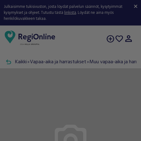
Julkaisimme tukisivuston, josta löydät palvelun säännöt, kysytyimmät
kysymykset ja ohjeet. Tutustu tästä
linkistä
. Löydät ne aina myös
henkilökuvakkeen takaa.
person
add_circle
favorite
undo
Kaikki
Vapaa-aika ja harrastukset
Muu vapaa-aika ja harra
double_arrow
double_arrow