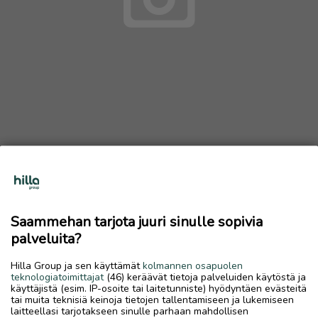
Myydään junalippu Kla-Hki 13.7.
25 €
Saammehan tarjota juuri sinulle sopivia
6.7.2026, 10.24
favorite
palveluita?
location_on
Koivuhaka
,
Kokkola
,
Keski-Pohjanmaa
Hilla Group ja sen käyttämät
kolmannen osapuolen
Myydään
teknologiatoimittajat
(46) keräävät tietoja palveluiden käytöstä ja
käyttäjistä (esim. IP-osoite tai laitetunniste) hyödyntäen evästeitä
Myydään aikuisen junalippu. Ma 13.7. Kla-Hesa klo 6.09-10.05
tai muita teknisiä keinoja tietojen tallentamiseen ja lukemiseen
25 eur.
laitteellasi tarjotakseen sinulle parhaan mahdollisen