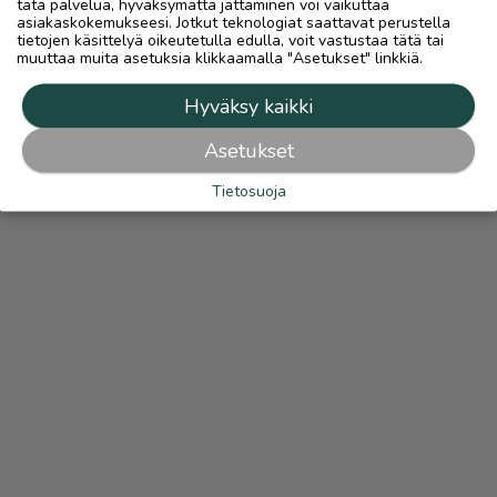
tätä palvelua, hyväksymättä jättäminen voi vaikuttaa
asiakaskokemukseesi. Jotkut teknologiat saattavat perustella
tietojen käsittelyä oikeutetulla edulla, voit vastustaa tätä tai
muuttaa muita asetuksia klikkaamalla "Asetukset" linkkiä.
Hyväksy kaikki
Asetukset
Tietosuoja