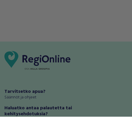
Tarvitsetko apua?
Säännöt ja ohjeet
Haluatko antaa palautetta tai
kehitysehdotuksia?
Palautteet ja kehitysehdotukset
Mainosta RegiOnlinessa