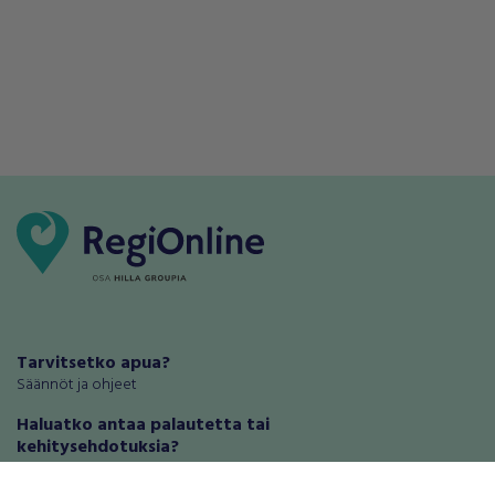
Tarvitsetko apua?
Säännöt ja ohjeet
Haluatko antaa palautetta tai
kehitysehdotuksia?
Palautteet ja kehitysehdotukset