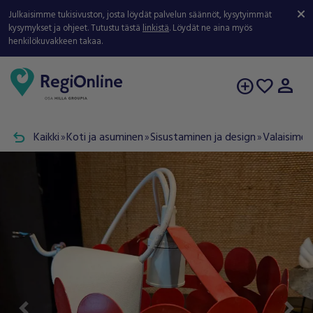
Julkaisimme tukisivuston, josta löydät palvelun säännöt, kysytyimmät
kysymykset ja ohjeet. Tutustu tästä
linkistä
. Löydät ne aina myös
henkilökuvakkeen takaa.
person
add_circle
favorite
undo
Kaikki
Koti ja asuminen
Sisustaminen ja design
Valaisimet
double_arrow
double_arrow
double_arrow