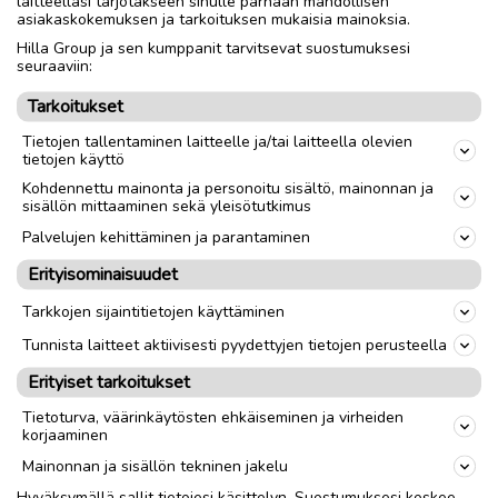
laitteellasi tarjotakseen sinulle parhaan mahdollisen
2791797 / Terho
asiakaskokemuksen ja tarkoituksen mukaisia mainoksia.
Hilla Group ja sen kumppanit tarvitsevat suostumuksesi
seuraaviin:
Nouto
Toimitus
Tarkoitukset
Tietojen tallentaminen laitteelle ja/tai laitteella olevien
link
tietojen käyttö
Kohdennettu mainonta ja personoitu sisältö, mainonnan ja
sisällön mittaaminen sekä yleisötutkimus
Ilmoittaja:
Tiina Perkiö
Katso ilmoittajan kaikki ilmoitukset
(
4
)
Palvelujen kehittäminen ja parantaminen
Erityisominaisuudet
OTA YHTEYTTÄ ILMOITTAJAAN
Tarkkojen sijaintitietojen käyttäminen
Tunnista laitteet aktiivisesti pyydettyjen tietojen perusteella
Erityiset tarkoitukset
Tietoturva, väärinkäytösten ehkäiseminen ja virheiden
korjaaminen
Mainonnan ja sisällön tekninen jakelu
Hyväksymällä sallit tietojesi käsittelyn. Suostumuksesi koskee