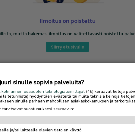
Ilmoitus on poistettu
llista, mutta hakemasi ilmoitus on valitettavasti poistettu palve
Siirry etusivulle
uri sinulle sopivia palveluita?
t
kolmannen osapuolen teknologiatoimittajat
(46) keräävät tietoja palv
tai laitetunniste) hyödyntäen evästeitä tai muita teknisiä keinoja tietoje
jotakseen sinulle parhaan mahdollisen asiakaskokemuksen ja tarkoituks
 tarvitsevat suostumuksesi seuraaviin:
elle ja/tai laitteella olevien tietojen käyttö