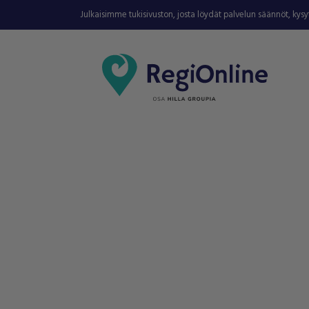
Julkaisimme tukisivuston, josta löydät palvelun säännöt, kys