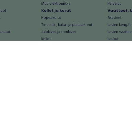
Muu elektroniikka
Palvelut
uvot
Kellot ja korut
Vaatteet, 
t
Hopeakorut
Asusteet
Timantti-, kulta- ja platinakorut
Lasten kengät
oautot
Jalokivet ja korukivet
Lasten vaattee
Kellot
Laukut
Muut kellot ja korut
Miesten kengä
Palvelut
Miesten vaatte
Koti ja asuminen
Naisten kengä
aat
Huonekalut ja säilytys
Naisten vaatte
vikkeet
Keittiötarvikkeet ja astiat
Nuorten kengä
Kodinkoneet ja tarvikkeet
Nuorten vaatt
 vanhat esineet
Kotitoimisto
Palvelut
Kylpyhuone ja sauna
Vapaa-aika
alut
Lasten tarvikkeet ja lelut
Airsoft
Luonnonvaraiset tuotteet
Askartelu ja kä
alut
Piha ja puutarha
Eläintarvikkeet
Sisustaminen ja design
Kirjat ja lehdet
tontit
Muu koti ja asuminen
Leffat