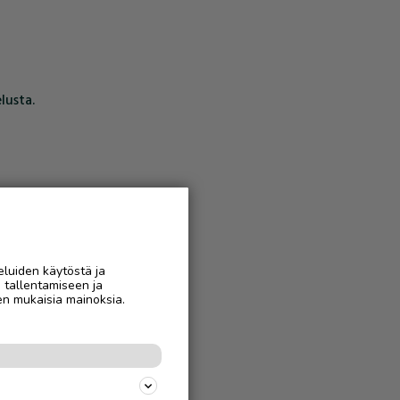
lusta.
eluiden käytöstä ja
n tallentamiseen ja
en mukaisia mainoksia.