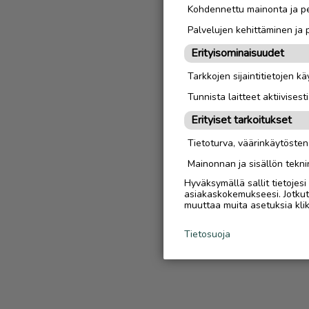
Kohdennettu mainonta ja pe
Palvelujen kehittäminen ja
Erityisominaisuudet
Tarkkojen sijaintitietojen k
Tunnista laitteet aktiivisest
Erityiset tarkoitukset
Tietoturva, väärinkäytöste
Mainonnan ja sisällön tekni
Hyväksymällä sallit tietojes
asiakaskokemukseesi. Jotkut t
muuttaa muita asetuksia klik
Tietosuoja