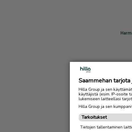
Harmi
Saammehan tarjota ju
Hilla Group ja sen käyttämä
käyttäjistä (esim. IP-osoite 
lukemiseen laitteellasi tar
Hilla Group ja sen kumppanit
Tarkoitukset
Tietojen tallentaminen laitte