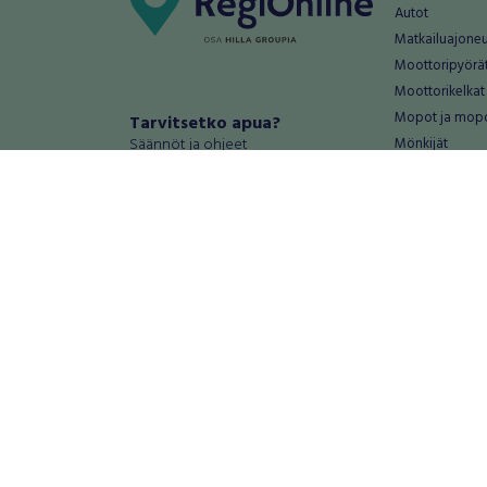
Autot
Matkailuajone
Moottoripyörä
Moottorikelkat
Mopot ja mop
Tarvitsetko apua?
Säännöt ja ohjeet
Mönkijät
Peräkärryt
Haluatko antaa palautetta tai
Raskas kalusto
kehitysehdotuksia?
Veneet
Palautteet ja kehitysehdotukset
Vanteet ja renk
Mainosta RegiOnlinessa
Varaosat ja tar
Käyttöehdot
Palvelut
Tietosuoja-asetukset
Antiikki ja
Tietoa Turvamaksu -palvelusta
Antiikkiesineet
Antiikkihuonek
Vanhat esineet
Vanhat huonek
Palvelut
Asunnot ja 