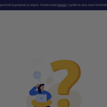
ytyimmät kysymykset ja ohjeet. Tutustu tästä
linkistä
. Löydät ne aina myös henkilö