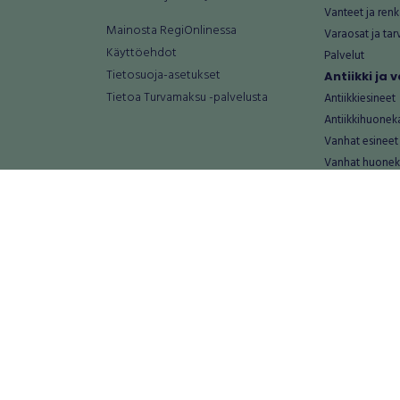
Vanteet ja renk
Mainosta RegiOnlinessa
Varaosat ja tar
Käyttöehdot
Palvelut
Tietosuoja-asetukset
Antiikki ja
Tietoa Turvamaksu -palvelusta
Antiikkiesineet
Antiikkihuonek
Vanhat esineet
Vanhat huonek
Palvelut
Asunnot ja 
Asunnot
Autotallit ja va
Loma-asunnot
Maa- ja metsäti
Toimitilat
Tontit
Palvelut
Elektroniik
Puhelimet ja pu