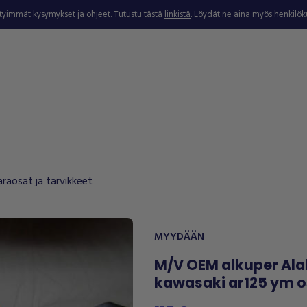
ytyimmät kysymykset ja ohjeet. Tutustu tästä
linkistä
. Löydät ne aina myös henkilö
raosat ja tarvikkeet
MYYDÄÄN
M/V OEM alkuper Ala
kawasaki ar125 ym o