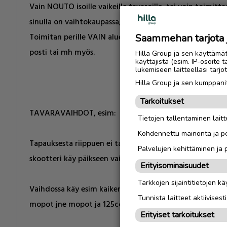
Vain NOUTO isoille vaikeille tavaroille, tai voin toimittaa
sinulla on vaihtokaupassa, jos ei mahdollista sinun kulje
Toimitan perille VAIN alueellisesti ~150km säteellä suurpii
Saammehan tarjota ju
posti tai mh myös.
Hilla Group ja sen käyttämä
käyttäjistä (esim. IP-osoite 
lukemiseen laitteellasi tar
Hilla Group ja sen kumppanit
Tarkoitukset
TAVARAVAIHDOT, esim:
Tietojen tallentaminen laitte
Kohdennettu mainonta ja pe
Tapauksesta riippuen ei tarvitse olla 1:1 vaihtoarvo. esi
Palvelujen kehittäminen ja
skootteri käy päikseen vaihdossa tms. OSAKASAT. derbi 
Erityisominaisuudet
Tarkkojen sijaintitietojen k
Vaihdossa käy esim kaikenlaiset RISAT ROMUT (jopa) pap
Tunnista laitteet aktiivisest
mopot jne mopot ja 125cc jne myös lasten ATV't.
Erityiset tarkoitukset