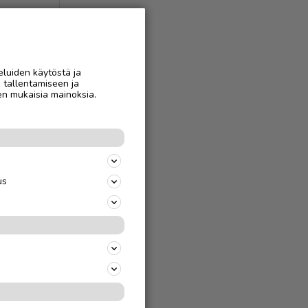
eluiden käytöstä ja
n tallentamiseen ja
en mukaisia mainoksia.
us