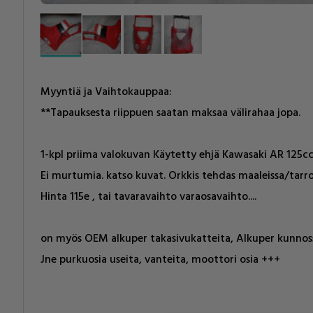
Myyntiä ja Vaihtokauppaa:
**Tapauksesta riippuen saatan maksaa välirahaa jopa.
1-kpl priima valokuvan Käytetty ehjä Kawasaki AR 125cc
Ei murtumia. katso kuvat. Orkkis tehdas maaleissa/tarroi
Hinta 115e , tai tavaravaihto varaosavaihto....
on myös OEM alkuper takasivukatteita, Alkuper kunnossa t
Jne purkuosia useita, vanteita, moottori osia +++