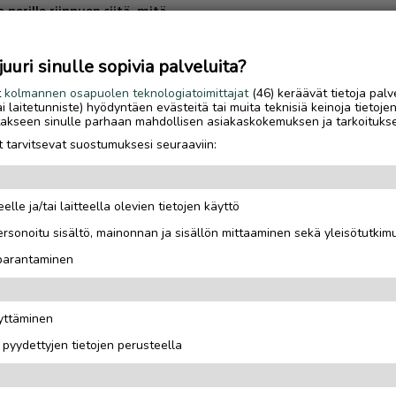
 perille riippuen siitä, mitä
ttaa.
rtein....
uri sinulle sopivia palveluita?
t
kolmannen osapuolen teknologiatoimittajat
(46) keräävät tietoja palv
tai laitetunniste) hyödyntäen evästeitä tai muita teknisiä keinoja tietoje
jotakseen sinulle parhaan mahdollisen asiakaskokemuksen ja tarkoituks
 tarvitsevat suostumuksesi seuraaviin:
elle ja/tai laitteella olevien tietojen käyttö
rsonoitu sisältö, mainonnan ja sisällön mittaaminen sekä yleisötutkim
m (risa) kiinalainen mopo
 parantaminen
senda jne rieju mrx smx rrx
äyttäminen
erittomat kiinalaiset
i pyydettyjen tietojen perusteella