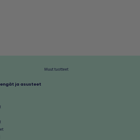
Muut tuotteet
kengät ja asusteet
t
t
et
t