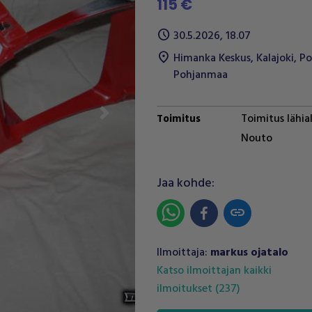
115 €
schedule
30.5.2026, 18.07
location_on
Himanka Keskus
,
Kalajoki
,
Po
Pohjanmaa
Toimitus lähia
Toimitus
Next
Nouto
Jaa kohde:
link
Ilmoittaja:
markus ojatalo
Katso ilmoittajan kaikki
ilmoitukset
(
237
)