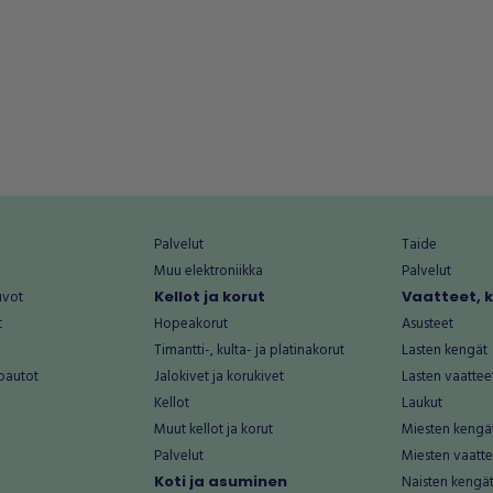
Palvelut
Taide
Muu elektroniikka
Palvelut
uvot
Kellot ja korut
Vaatteet, 
t
Hopeakorut
Asusteet
Timantti-, kulta- ja platinakorut
Lasten kengät
oautot
Jalokivet ja korukivet
Lasten vaattee
Kellot
Laukut
Muut kellot ja korut
Miesten kengä
Palvelut
Miesten vaatte
Koti ja asuminen
Naisten kengä