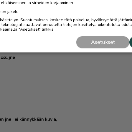
n ehkäiseminen ja virheiden korjaaminen
nen jakelu
i käsittelyn. Suostumuksesi koskee tätä palvelua, hyväksymättä jättämi
 156 jne Leimattomat
eknologiat saattavat perustella tietojen käsittelyä oikeutetulla edulla
kaamalla "Asetukset" linkkiä.
ava Bravo jne Uno 127
Asetukset
oss. jne
n jne ! ei kännykkään kuvia,