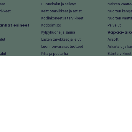
aat
Huonekalut ja säilytys
Naisten vaatte
vikkeet
Keittiötarvikkeet ja astiat
Nuorten kengä
Kodinkoneet ja tarvikkeet
Nuorten vaatt
 vanhat esineet
Kotitoimisto
Palvelut
Kylpyhuone ja sauna
Vapaa-aika
alut
Lasten tarvikkeet ja lelut
Airsoft
Luonnonvaraiset tuotteet
Askartelu ja kä
alut
Piha ja puutarha
Eläintarvikkeet
Sisustaminen ja design
Kirjat ja lehdet
tontit
Muu koti ja asuminen
Leffat
Palvelut
Metsästys ja ka
rastot
Rakentaminen ja remontointi
Musiikki ja soit
Keittiö
Pelit
lat
Kylpyhuone ja sauna
Polkupyöräily
LVI
Terveys ja kau
Rakennustarvikkeet ja -materiaalit
Ulkoilu ja retke
Sähkötarvikkeet ja valaisimet
Urheilu ja liiku
ka
Työkalut, tarvikkeet ja varusteet
Valokuvaus
helintarvikkeet
Muu rakentaminen ja remontointi
Muu vapaa-aika