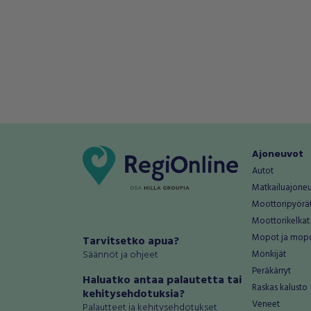
Ajoneuvot
Autot
Matkailuajone
Moottoripyörä
Moottorikelkat
Mopot ja mop
Tarvitsetko apua?
Säännöt ja ohjeet
Mönkijät
Peräkärryt
Haluatko antaa palautetta tai
Raskas kalusto
kehitysehdotuksia?
Veneet
Palautteet ja kehitysehdotukset