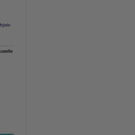
hjois-
lueelle