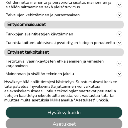
Kohdennettu mainonta ja personoitu sisältö, mainonnan ja
sisällön mittaaminen sekä yleisötutkimus
Palvelujen kehittäminen ja parantaminen
Erityisominaisuudet
Tarkkojen sijaintitietojen käyttäminen
Tunnista laitteet aktiivisesti pyydettyjen tietojen perusteella
Erityiset tarkoitukset
Tietoturva, väärinkäytösten ehkäiseminen ja virheiden
korjaaminen
Mainonnan ja sisällön tekninen jakelu
Hyväksymällä sallit tietojesi käsittelyn. Suostumuksesi koskee
tätä palvelua, hyväksymättä jättäminen voi vaikuttaa
asiakaskokemukseesi. Jotkut teknologiat saattavat perustella
tietojen käsittelyä oikeutetulla edulla, voit vastustaa tätä tai
muuttaa muita asetuksia klikkaamalla "Asetukset" linkkiä.
Hyväksy kaikki
Asetukset