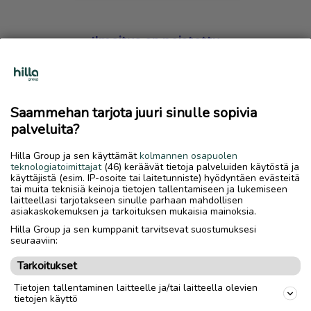
Ilmoitus on poistettu
Harmillista, mutta hakemasi ilmoitus on valitettavasti
poistettu palvelusta.
Saammehan tarjota juuri sinulle sopivia
Siirry etusivulle
palveluita?
Hilla Group ja sen käyttämät
kolmannen osapuolen
teknologiatoimittajat
(46) keräävät tietoja palveluiden käytöstä ja
käyttäjistä (esim. IP-osoite tai laitetunniste) hyödyntäen evästeitä
tai muita teknisiä keinoja tietojen tallentamiseen ja lukemiseen
laitteellasi tarjotakseen sinulle parhaan mahdollisen
asiakaskokemuksen ja tarkoituksen mukaisia mainoksia.
Hilla Group ja sen kumppanit tarvitsevat suostumuksesi
seuraaviin:
Tarkoitukset
Tietojen tallentaminen laitteelle ja/tai laitteella olevien
tietojen käyttö