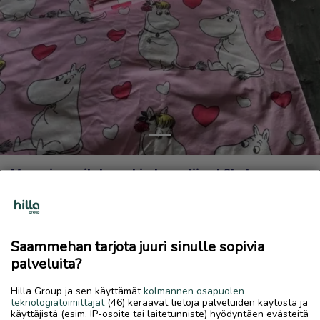
Previous
Next
Muumi pussilakanat ja tyynyliinat 2kpl
50 €
27.5.2026, 10.30
favorite
location_on
Sokoja
,
Kokkola
,
Keski-Pohjanmaa
Saammehan tarjota juuri sinulle sopivia
palveluita?
Myydään
Hilla Group ja sen käyttämät
kolmannen osapuolen
🌸 2kpl Rakkausmuumi pussilakanaa ja tyynyliinaa
teknologiatoimittajat
(46) keräävät tietoja palveluiden käytöstä ja
🌸 150x210cm /50x60cm
käyttäjistä (esim. IP-osoite tai laitetunniste) hyödyntäen evästeitä