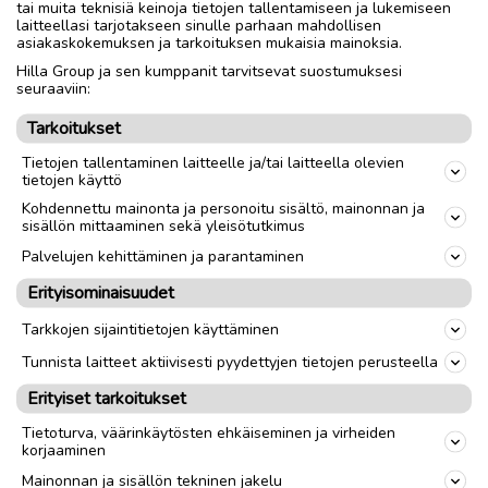
🌸 Käytetyt, hyväkuntoiset, puhtaat
tai muita teknisiä keinoja tietojen tallentamiseen ja lukemiseen
laitteellasi tarjotakseen sinulle parhaan mahdollisen
asiakaskokemuksen ja tarkoituksen mukaisia mainoksia.
Mmm
Hilla Group ja sen kumppanit tarvitsevat suostumuksesi
seuraaviin:
Nouto
Toimitus
Tarkoitukset
Tietojen tallentaminen laitteelle ja/tai laitteella olevien
tietojen käyttö
link
Kohdennettu mainonta ja personoitu sisältö, mainonnan ja
sisällön mittaaminen sekä yleisötutkimus
Ilmoittaja:
💙
Palvelujen kehittäminen ja parantaminen
Katso ilmoittajan kaikki ilmoitukset
(
3
)
Erityisominaisuudet
Tarkkojen sijaintitietojen käyttäminen
OTA YHTEYTTÄ ILMOITTAJAAN
Tunnista laitteet aktiivisesti pyydettyjen tietojen perusteella
Erityiset tarkoitukset
Tietoturva, väärinkäytösten ehkäiseminen ja virheiden
korjaaminen
Mainonnan ja sisällön tekninen jakelu