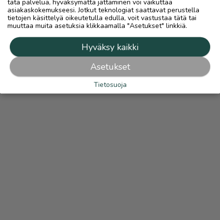
tätä palvelua, hyväksymättä jättäminen voi vaikuttaa
asiakaskokemukseesi. Jotkut teknologiat saattavat perustella
tietojen käsittelyä oikeutetulla edulla, voit vastustaa tätä tai
muuttaa muita asetuksia klikkaamalla "Asetukset" linkkiä.
Hyväksy kaikki
Asetukset
Tietosuoja