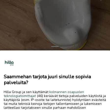
Previous
Next
Muumi kylpytuki
5 €
Saammehan tarjota juuri sinulle sopivia
9.7.2026, 17.53
favorite
palveluita?
location_on
Kirkonmäki-Isokylä
,
Kokkola
,
Keski-Pohjanmaa
Hilla Group ja sen käyttämät
kolmannen osapuolen
Myydään
teknologiatoimittajat
(46) keräävät tietoja palveluiden käytöstä ja
käyttäjistä (esim. IP-osoite tai laitetunniste) hyödyntäen evästeitä
Vastasyntyneen kylpytuki kylpyammeeseen. Imukuppi
tai muita teknisiä keinoja tietojen tallentamiseen ja lukemiseen
pohjassa.
laitteellasi tarjotakseen sinulle parhaan mahdollisen