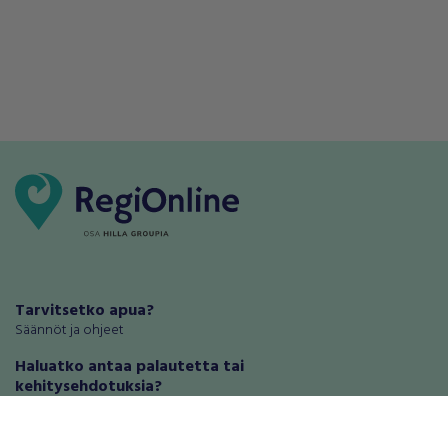
Tarvitsetko apua?
Säännöt ja ohjeet
Haluatko antaa palautetta tai
kehitysehdotuksia?
Palautteet ja kehitysehdotukset
Mainosta RegiOnlinessa