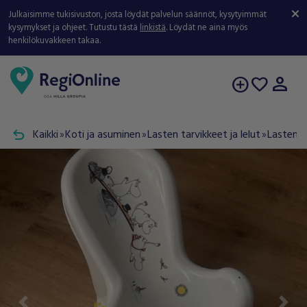
Julkaisimme tukisivuston, josta löydät palvelun säännöt, kysytyimmät
kysymykset ja ohjeet. Tutustu tästä
linkistä
. Löydät ne aina myös
henkilökuvakkeen takaa.
person
add_circle
favorite
undo
Kaikki
Koti ja asuminen
Lasten tarvikkeet ja lelut
Lastenho
double_arrow
double_arrow
double_arrow