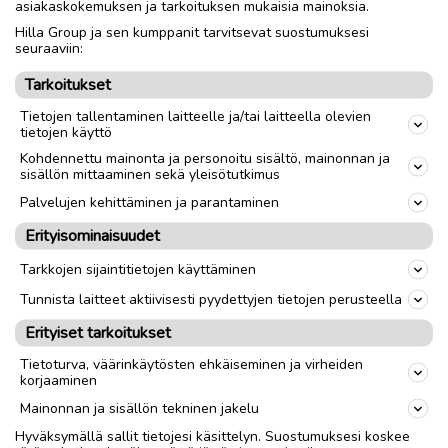
asiakaskokemuksen ja tarkoituksen mukaisia mainoksia.
Hilla Group ja sen kumppanit tarvitsevat suostumuksesi
Nouto
Toimitus
seuraaviin:
Tarkoitukset
link
Tietojen tallentaminen laitteelle ja/tai laitteella olevien
tietojen käyttö
Kohdennettu mainonta ja personoitu sisältö, mainonnan ja
Ilmoittaja:
J
sisällön mittaaminen sekä yleisötutkimus
Katso ilmoittajan kaikki ilmoitukset
(
2
)
Palvelujen kehittäminen ja parantaminen
Erityisominaisuudet
OTA YHTEYTTÄ ILMOITTAJAAN
Tarkkojen sijaintitietojen käyttäminen
Tunnista laitteet aktiivisesti pyydettyjen tietojen perusteella
Erityiset tarkoitukset
Tietoturva, väärinkäytösten ehkäiseminen ja virheiden
korjaaminen
Mainonnan ja sisällön tekninen jakelu
Hyväksymällä sallit tietojesi käsittelyn. Suostumuksesi koskee