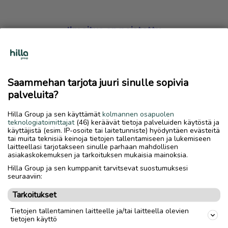
Ilmoitus on poistettu
Harmillista, mutta hakemasi ilmoitus on valitettavasti
poistettu palvelusta.
Saammehan tarjota juuri sinulle sopivia
Siirry etusivulle
palveluita?
Hilla Group ja sen käyttämät
kolmannen osapuolen
teknologiatoimittajat
(46) keräävät tietoja palveluiden käytöstä ja
käyttäjistä (esim. IP-osoite tai laitetunniste) hyödyntäen evästeitä
tai muita teknisiä keinoja tietojen tallentamiseen ja lukemiseen
laitteellasi tarjotakseen sinulle parhaan mahdollisen
asiakaskokemuksen ja tarkoituksen mukaisia mainoksia.
Hilla Group ja sen kumppanit tarvitsevat suostumuksesi
seuraaviin:
Tarkoitukset
Tietojen tallentaminen laitteelle ja/tai laitteella olevien
tietojen käyttö