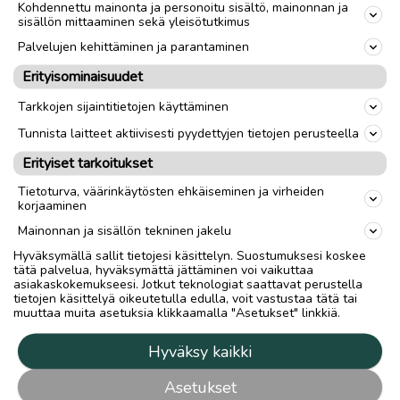
Kohdennettu mainonta ja personoitu sisältö, mainonnan ja
sisällön mittaaminen sekä yleisötutkimus
Palvelujen kehittäminen ja parantaminen
Erityisominaisuudet
Tarkkojen sijaintitietojen käyttäminen
Tunnista laitteet aktiivisesti pyydettyjen tietojen perusteella
Erityiset tarkoitukset
Tietoturva, väärinkäytösten ehkäiseminen ja virheiden
korjaaminen
Mainonnan ja sisällön tekninen jakelu
Hyväksymällä sallit tietojesi käsittelyn. Suostumuksesi koskee
tätä palvelua, hyväksymättä jättäminen voi vaikuttaa
asiakaskokemukseesi. Jotkut teknologiat saattavat perustella
tietojen käsittelyä oikeutetulla edulla, voit vastustaa tätä tai
muuttaa muita asetuksia klikkaamalla "Asetukset" linkkiä.
Hyväksy kaikki
Asetukset