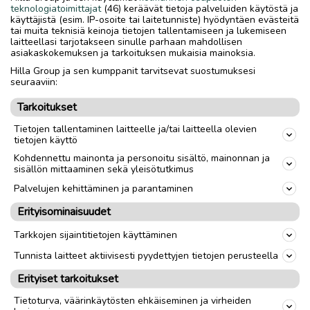
kunnossa. Takapuolella paikka tukipyörille. Voidaan myös
teknologiatoimittajat
(46) keräävät tietoja palveluiden käytöstä ja
vaihtaa alumiinivanteisiin, akkuihin yms. Mielenkiintoiseen.
käyttäjistä (esim. IP-osoite tai laitetunniste) hyödyntäen evästeitä
tai muita teknisiä keinoja tietojen tallentamiseen ja lukemiseen
Edullinen rahti voi myös onnistua.
laitteellasi tarjotakseen sinulle parhaan mahdollisen
asiakaskokemuksen ja tarkoituksen mukaisia mainoksia.
Hilla Group ja sen kumppanit tarvitsevat suostumuksesi
Merkki
Muu alusta
seuraaviin:
Malli
Kellfri
Tarkoitukset
Tieliikennekelpoisuus
Ei-tieliikennekelpoinen
Tietojen tallentaminen laitteelle ja/tai laitteella olevien
tietojen käyttö
Kohdennettu mainonta ja personoitu sisältö, mainonnan ja
sisällön mittaaminen sekä yleisötutkimus
link
Palvelujen kehittäminen ja parantaminen
Erityisominaisuudet
Ilmoittaja:
Ari
Katso ilmoittajan kaikki ilmoitukset
(
22
)
Tarkkojen sijaintitietojen käyttäminen
Tunnista laitteet aktiivisesti pyydettyjen tietojen perusteella
OTA YHTEYTTÄ ILMOITTAJAAN
Erityiset tarkoitukset
Tietoturva, väärinkäytösten ehkäiseminen ja virheiden