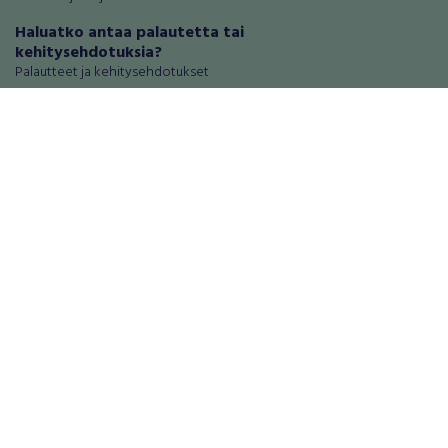
Haluatko antaa palautetta tai
kehitysehdotuksia?
Palautteet ja kehitysehdotukset
Mainosta RegiOnlinessa
Käyttöehdot
Tietosuoja-asetukset
Tietoa Turvamaksu -palvelusta
Ajoneuvot
Asunnot
Autot
Autotallit ja varastot
Matkailuajoneuvot
Loma-asunnot
Moottoripyörät
Maa- ja metsätilat
Moottorikelkat
Toimitilat
Mopot ja mopoautot
Tontit
Mönkijät
Palvelut
Peräkärryt
Elektroniikka
Raskas kalusto
Puhelimet ja puhelintarvikkeet
Veneet
Tabletit ja tablettien tarvikkeet