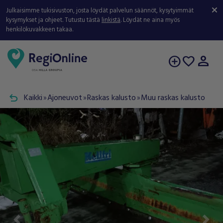
Julkaisimme tukisivuston, josta löydät palvelun säännöt, kysytyimmät
kysymykset ja ohjeet. Tutustu tästä
linkistä
. Löydät ne aina myös
henkilökuvakkeen takaa.
person
add_circle
favorite
undo
Kaikki
Ajoneuvot
Raskas kalusto
Muu raskas kalusto
double_arrow
double_arrow
double_arrow