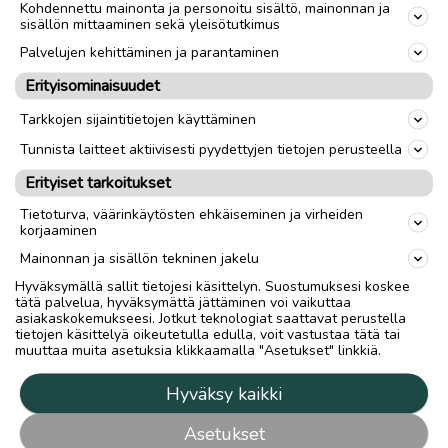
Kohdennettu mainonta ja personoitu sisältö, mainonnan ja
sisällön mittaaminen sekä yleisötutkimus
Palvelujen kehittäminen ja parantaminen
Erityisominaisuudet
Tarkkojen sijaintitietojen käyttäminen
Tunnista laitteet aktiivisesti pyydettyjen tietojen perusteella
Erityiset tarkoitukset
Tietoturva, väärinkäytösten ehkäiseminen ja virheiden
korjaaminen
Mainonnan ja sisällön tekninen jakelu
Hyväksymällä sallit tietojesi käsittelyn. Suostumuksesi koskee
tätä palvelua, hyväksymättä jättäminen voi vaikuttaa
asiakaskokemukseesi. Jotkut teknologiat saattavat perustella
tietojen käsittelyä oikeutetulla edulla, voit vastustaa tätä tai
muuttaa muita asetuksia klikkaamalla "Asetukset" linkkiä.
Hyväksy kaikki
Asetukset