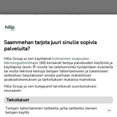
Ilmoitus on poistettu
Harmillista, mutta hakemasi ilmoitus on valitettavasti
poistettu palvelusta.
Saammehan tarjota juuri sinulle sopivia
Siirry etusivulle
palveluita?
Hilla Group ja sen käyttämät
kolmannen osapuolen
teknologiatoimittajat
(46) keräävät tietoja palveluiden käytöstä ja
käyttäjistä (esim. IP-osoite tai laitetunniste) hyödyntäen evästeitä
tai muita teknisiä keinoja tietojen tallentamiseen ja lukemiseen
laitteellasi tarjotakseen sinulle parhaan mahdollisen
asiakaskokemuksen ja tarkoituksen mukaisia mainoksia.
Hilla Group ja sen kumppanit tarvitsevat suostumuksesi
seuraaviin:
Tarkoitukset
Tietojen tallentaminen laitteelle ja/tai laitteella olevien
tietojen käyttö