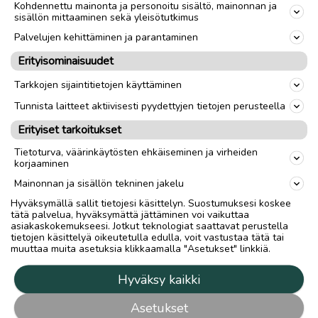
Kohdennettu mainonta ja personoitu sisältö, mainonnan ja
sisällön mittaaminen sekä yleisötutkimus
Palvelujen kehittäminen ja parantaminen
Erityisominaisuudet
Tarkkojen sijaintitietojen käyttäminen
Tunnista laitteet aktiivisesti pyydettyjen tietojen perusteella
Erityiset tarkoitukset
Tietoturva, väärinkäytösten ehkäiseminen ja virheiden
korjaaminen
Mainonnan ja sisällön tekninen jakelu
Hyväksymällä sallit tietojesi käsittelyn. Suostumuksesi koskee
tätä palvelua, hyväksymättä jättäminen voi vaikuttaa
asiakaskokemukseesi. Jotkut teknologiat saattavat perustella
tietojen käsittelyä oikeutetulla edulla, voit vastustaa tätä tai
muuttaa muita asetuksia klikkaamalla "Asetukset" linkkiä.
Hyväksy kaikki
Asetukset