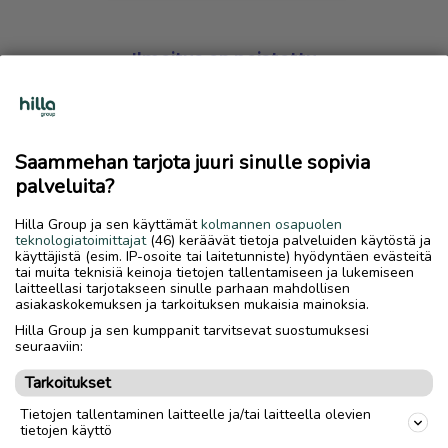
Ilmoitus on poistettu
Harmillista, mutta hakemasi ilmoitus on valitettavasti
poistettu palvelusta.
Saammehan tarjota juuri sinulle sopivia
Siirry etusivulle
palveluita?
Hilla Group ja sen käyttämät
kolmannen osapuolen
teknologiatoimittajat
(46) keräävät tietoja palveluiden käytöstä ja
käyttäjistä (esim. IP-osoite tai laitetunniste) hyödyntäen evästeitä
tai muita teknisiä keinoja tietojen tallentamiseen ja lukemiseen
laitteellasi tarjotakseen sinulle parhaan mahdollisen
asiakaskokemuksen ja tarkoituksen mukaisia mainoksia.
Hilla Group ja sen kumppanit tarvitsevat suostumuksesi
seuraaviin:
Tarkoitukset
Tietojen tallentaminen laitteelle ja/tai laitteella olevien
tietojen käyttö