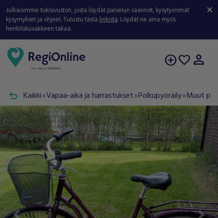
Julkaisimme tukisivuston, josta löydät palvelun säännöt, kysytyimmät
kysymykset ja ohjeet. Tutustu tästä
linkistä
. Löydät ne aina myös
henkilökuvakkeen takaa.
person
add_circle
favorite
undo
Kaikki
Vapaa-aika ja harrastukset
Polkupyöräily
Muut pyö
double_arrow
double_arrow
double_arrow