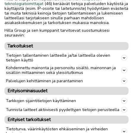
tarpeessa(esim ketjujen öljyäminen, ilmaa renkaisiin).
teknologiatoimittajat
(46) keräävät tietoja palveluiden käytöstä ja
Takarenkaan kumi vaatii vaihdon.
käyttäjistä (esim. IP-osoite tai laitetunniste) hyödyntäen evästeitä
tai muita teknisiä keinoja tietojen tallentamiseen ja lukemiseen
Tuumakoosta en ole satavarma.
laitteellasi tarjotakseen sinulle parhaan mahdollisen
asiakaskokemuksen ja tarkoituksen mukaisia mainoksia.
Hilla Group ja sen kumppanit tarvitsevat suostumuksesi
Nouto
Toimitus
seuraaviin:
Tuumakoko
28"
Tarkoitukset
Sukupuoli
Unisex
Tietojen tallentaminen laitteelle ja/tai laitteella olevien
tietojen käyttö
Kohdennettu mainonta ja personoitu sisältö, mainonnan ja
sisällön mittaaminen sekä yleisötutkimus
link
Palvelujen kehittäminen ja parantaminen
Erityisominaisuudet
Ilmoittaja:
▪️
Katso ilmoittajan kaikki ilmoitukset
(
2
)
Tarkkojen sijaintitietojen käyttäminen
Tunnista laitteet aktiivisesti pyydettyjen tietojen perusteella
OTA YHTEYTTÄ ILMOITTAJAAN
Erityiset tarkoitukset
Tietoturva, väärinkäytösten ehkäiseminen ja virheiden