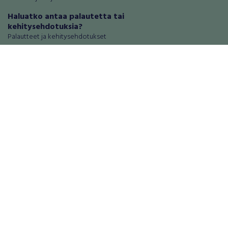
Haluatko antaa palautetta tai
kehitysehdotuksia?
Palautteet ja kehitysehdotukset
Mainosta RegiOnlinessa
Käyttöehdot
Tietosuoja-asetukset
Tietoa Turvamaksu -palvelusta
Ajoneuvot
Asunnot
Autot
Autotallit ja varastot
Matkailuajoneuvot
Loma-asunnot
Moottoripyörät
Maa- ja metsätilat
Moottorikelkat
Toimitilat
Mopot ja mopoautot
Tontit
Mönkijät
Palvelut
Peräkärryt
Elektroniikka
Raskas kalusto
Puhelimet ja puhelintarvikkeet
Veneet
Tabletit ja tablettien tarvikkeet