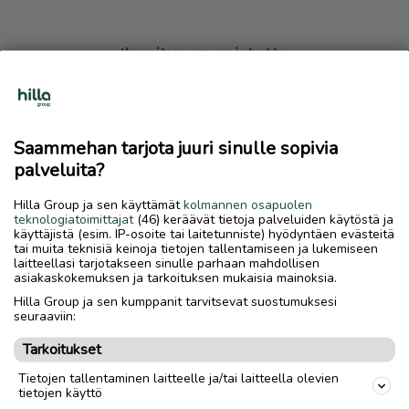
Ilmoitus on poistettu
Harmillista, mutta hakemasi ilmoitus on valitettavasti
poistettu palvelusta.
Saammehan tarjota juuri sinulle sopivia
Siirry etusivulle
palveluita?
Hilla Group ja sen käyttämät
kolmannen osapuolen
teknologiatoimittajat
(46) keräävät tietoja palveluiden käytöstä ja
käyttäjistä (esim. IP-osoite tai laitetunniste) hyödyntäen evästeitä
tai muita teknisiä keinoja tietojen tallentamiseen ja lukemiseen
laitteellasi tarjotakseen sinulle parhaan mahdollisen
asiakaskokemuksen ja tarkoituksen mukaisia mainoksia.
Hilla Group ja sen kumppanit tarvitsevat suostumuksesi
seuraaviin:
Tarkoitukset
Tietojen tallentaminen laitteelle ja/tai laitteella olevien
tietojen käyttö