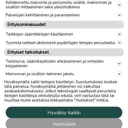
Kohdennettu mainonta ja personoitu sisältö, mainonnan ja
sisällön mittaaminen sekä yleisötutkimus
Palvelujen kehittäminen ja parantaminen
Erityisominaisuudet
Tarkkojen sijaintitietojen käyttäminen
Tunnista laitteet aktiivisesti pyydettyjen tietojen perusteella
Erityiset tarkoitukset
Tietoturva, väärinkäytösten ehkäiseminen ja virheiden
korjaaminen
Mainonnan ja sisällön tekninen jakelu
Hyväksymällä sallit tietojesi käsittelyn. Suostumuksesi koskee
tätä palvelua, hyväksymättä jättäminen voi vaikuttaa
asiakaskokemukseesi. Jotkut teknologiat saattavat perustella
tietojen käsittelyä oikeutetulla edulla, voit vastustaa tätä tai
muuttaa muita asetuksia klikkaamalla "Asetukset" linkkiä.
Hyväksy kaikki
Asetukset