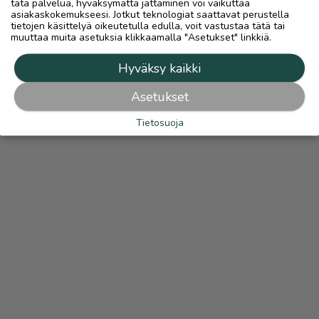
tätä palvelua, hyväksymättä jättäminen voi vaikuttaa
asiakaskokemukseesi. Jotkut teknologiat saattavat perustella
tietojen käsittelyä oikeutetulla edulla, voit vastustaa tätä tai
muuttaa muita asetuksia klikkaamalla "Asetukset" linkkiä.
Hyväksy kaikki
Asetukset
Tietosuoja