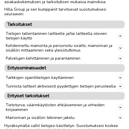
asiakaskokemuksen ja tarkoituksen mukaisia mainoksia.
Hilla Group ja sen kumppanit tarvitsevat suostumuksesi
Nouto
Toimitus
seuraaviin:
Tarkoitukset
link
Tietojen tallentaminen laitteelle ja/tai laitteella olevien
tietojen käyttö
Kohdennettu mainonta ja personoitu sisältö, mainonnan ja
Ilmoittaja:
Lauri Airaksinen
sisällön mittaaminen sekä yleisötutkimus
Katso ilmoittajan kaikki ilmoitukset
(
8
)
Palvelujen kehittäminen ja parantaminen
Erityisominaisuudet
OTA YHTEYTTÄ ILMOITTAJAAN
Tarkkojen sijaintitietojen käyttäminen
Tunnista laitteet aktiivisesti pyydettyjen tietojen perusteella
Erityiset tarkoitukset
Tietoturva, väärinkäytösten ehkäiseminen ja virheiden
korjaaminen
Mainonnan ja sisällön tekninen jakelu
Hyväksymällä sallit tietojesi käsittelyn. Suostumuksesi koskee