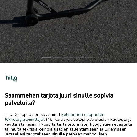
Previous
Next
Moottoripyörä takarenkaan nostopukki
55 €
Saammehan tarjota juuri sinulle sopivia
14.6.2026, 18.41
favorite
palveluita?
location_on
Kirkonmäki-Isokylä
,
Kokkola
,
Keski-Pohjanmaa
Hilla Group ja sen käyttämät
kolmannen osapuolen
Myydään
teknologiatoimittajat
(46) keräävät tietoja palveluiden käytöstä ja
käyttäjistä (esim. IP-osoite tai laitetunniste) hyödyntäen evästeitä
Laadukas Oxford säädettävä mp takarenkaan nostopukki.
tai muita teknisiä keinoja tietojen tallentamiseen ja lukemiseen
(Ovh. 109€). Käytetty todella vähän, kunto priima.
laitteellasi tarjotakseen sinulle parhaan mahdollisen