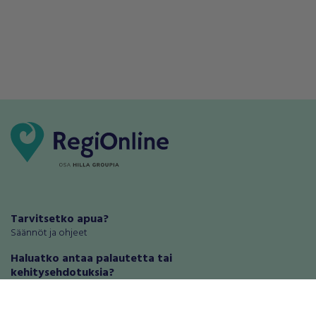
Tarvitsetko apua?
Säännöt ja ohjeet
Haluatko antaa palautetta tai
kehitysehdotuksia?
Palautteet ja kehitysehdotukset
Mainosta RegiOnlinessa