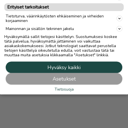
automaattisesti kaikkiin ilmoituksiin, joissa on lähetys-
Erityiset tarkoitukset
vaihtoehto.
Turvamaksut.fi
Lue
Turvamaksusta
Tietoturva, väärinkäytösten ehkäiseminen ja virheiden
korjaaminen
Mainonnan ja sisällön tekninen jakelu
Hyväksymällä sallit tietojesi käsittelyn. Suostumuksesi koskee
tätä palvelua, hyväksymättä jättäminen voi vaikuttaa
asiakaskokemukseesi. Jotkut teknologiat saattavat perustella
tietojen käsittelyä oikeutetulla edulla, voit vastustaa tätä tai
muuttaa muita asetuksia klikkaamalla "Asetukset" linkkiä.
Hyväksy kaikki
Asetukset
Tietosuoja