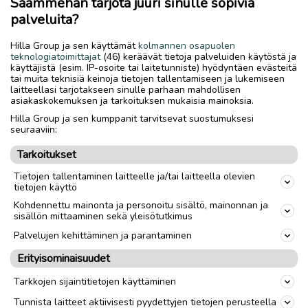
Saammehan tarjota juuri sinulle sopivia
ovh. Hinta 419€
palveluita?
Hilla Group ja sen käyttämät
kolmannen osapuolen
Lähetys
Toimitus
teknologiatoimittajat
(46) keräävät tietoja palveluiden käytöstä ja
käyttäjistä (esim. IP-osoite tai laitetunniste) hyödyntäen evästeitä
Nouto
tai muita teknisiä keinoja tietojen tallentamiseen ja lukemiseen
laitteellasi tarjotakseen sinulle parhaan mahdollisen
Koko
S
asiakaskokemuksen ja tarkoituksen mukaisia mainoksia.
Hilla Group ja sen kumppanit tarvitsevat suostumuksesi
seuraaviin:
link
Tarkoitukset
Tietojen tallentaminen laitteelle ja/tai laitteella olevien
Ilmoittaja:
Sonja Junnila
tietojen käyttö
Katso ilmoittajan kaikki ilmoitukset
(
2
)
Kohdennettu mainonta ja personoitu sisältö, mainonnan ja
sisällön mittaaminen sekä yleisötutkimus
OTA YHTEYTTÄ ILMOITTAJAAN
Palvelujen kehittäminen ja parantaminen
Erityisominaisuudet
MAKSA TURVALLISESTI TÄSTÄ
Tarkkojen sijaintitietojen käyttäminen
Tunnista laitteet aktiivisesti pyydettyjen tietojen perusteella
Mahdollisuus maksaa turvallisesti Turvamaksulla lisätään