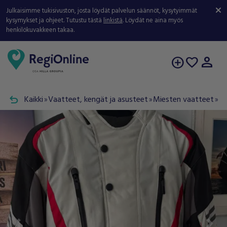
Julkaisimme tukisivuston, josta löydät palvelun säännöt, kysytyimmät
kysymykset ja ohjeet. Tutustu tästä
linkistä
. Löydät ne aina myös
henkilökuvakkeen takaa.
person
add_circle
favorite
undo
Kaikki
Vaatteet, kengät ja asusteet
Miesten vaatteet
Mu
double_arrow
double_arrow
double_arrow