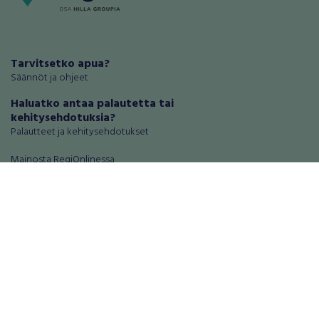
Tarvitsetko apua?
Säännöt ja ohjeet
Haluatko antaa palautetta tai
kehitysehdotuksia?
Palautteet ja kehitysehdotukset
Mainosta RegiOnlinessa
Käyttöehdot
Tietosuoja-asetukset
Tietoa Turvamaksu -palvelusta
Ajoneuvot
Asunnot
Autot
Autotallit ja varastot
Matkailuajoneuvot
Loma-asunnot
Moottoripyörät
Maa- ja metsätilat
Moottorikelkat
Toimitilat
Mopot ja mopoautot
Tontit