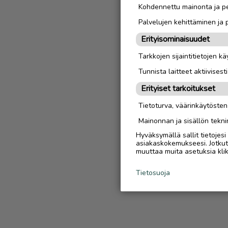
Kohdennettu mainonta ja pe
Palvelujen kehittäminen ja
Erityisominaisuudet
Tarkkojen sijaintitietojen k
Tunnista laitteet aktiivisest
Erityiset tarkoitukset
Tietoturva, väärinkäytöste
Mainonnan ja sisällön tekni
Hyväksymällä sallit tietojes
asiakaskokemukseesi. Jotkut t
muuttaa muita asetuksia klik
Tietosuoja