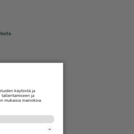
lusta.
eluiden käytöstä ja
n tallentamiseen ja
en mukaisia mainoksia.