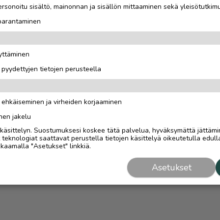
rsonoitu sisältö, mainonnan ja sisällön mittaaminen sekä yleisötutkim
 parantaminen
äyttäminen
i pyydettyjen tietojen perusteella
n ehkäiseminen ja virheiden korjaaminen
nen jakelu
i käsittelyn. Suostumuksesi koskee tätä palvelua, hyväksymättä jättämi
eknologiat saattavat perustella tietojen käsittelyä oikeutetulla edulla
kaamalla "Asetukset" linkkiä.
Asetukset