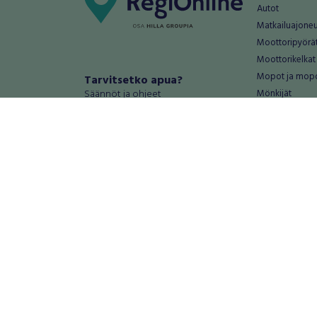
Autot
Matkailuajone
Moottoripyörä
Moottorikelkat
Mopot ja mop
Tarvitsetko apua?
Säännöt ja ohjeet
Mönkijät
Peräkärryt
Haluatko antaa palautetta tai
Raskas kalusto
kehitysehdotuksia?
Veneet
Palautteet ja kehitysehdotukset
Vanteet ja renk
Mainosta RegiOnlinessa
Varaosat ja tar
Käyttöehdot
Palvelut
Tietosuoja-asetukset
Antiikki ja
Tietoa Turvamaksu -palvelusta
Antiikkiesineet
Antiikkihuonek
Vanhat esineet
Vanhat huonek
Palvelut
Asunnot ja 