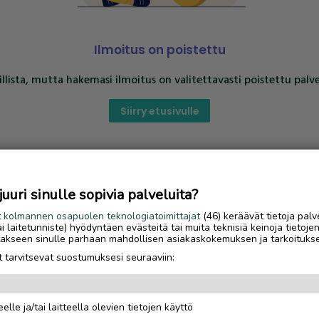
Ilmoitus on poistettu
llista, mutta hakemasi ilmoitus on valitettavasti poistettu palve
Siirry etusivulle
uri sinulle sopivia palveluita?
t
kolmannen osapuolen teknologiatoimittajat
(46) keräävät tietoja palv
tai laitetunniste) hyödyntäen evästeitä tai muita teknisiä keinoja tietoje
jotakseen sinulle parhaan mahdollisen asiakaskokemuksen ja tarkoituks
 tarvitsevat suostumuksesi seuraaviin:
elle ja/tai laitteella olevien tietojen käyttö