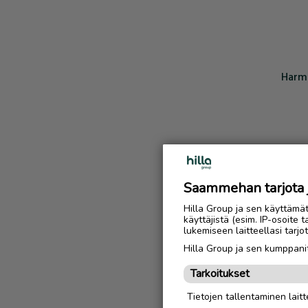
Harmi
Saammehan tarjota ju
Hilla Group ja sen käyttämä
käyttäjistä (esim. IP-osoite 
lukemiseen laitteellasi tar
Hilla Group ja sen kumppanit
Tarkoitukset
Tietojen tallentaminen laitte