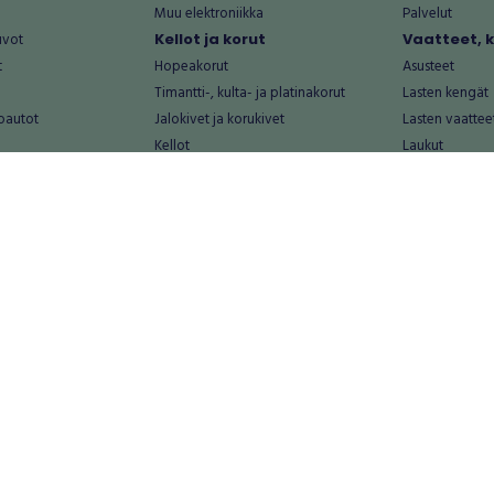
Muu elektroniikka
Palvelut
uvot
Kellot ja korut
Vaatteet, 
t
Hopeakorut
Asusteet
Timantti-, kulta- ja platinakorut
Lasten kengät
oautot
Jalokivet ja korukivet
Lasten vaattee
Kellot
Laukut
Muut kellot ja korut
Miesten kengä
Palvelut
Miesten vaatte
Koti ja asuminen
Naisten kengä
aat
Huonekalut ja säilytys
Naisten vaatte
vikkeet
Keittiötarvikkeet ja astiat
Nuorten kengä
Kodinkoneet ja tarvikkeet
Nuorten vaatt
 vanhat esineet
Kotitoimisto
Palvelut
Kylpyhuone ja sauna
Vapaa-aika
alut
Lasten tarvikkeet ja lelut
Airsoft
Luonnonvaraiset tuotteet
Askartelu ja kä
alut
Piha ja puutarha
Eläintarvikkeet
Sisustaminen ja design
Kirjat ja lehdet
tontit
Muu koti ja asuminen
Leffat