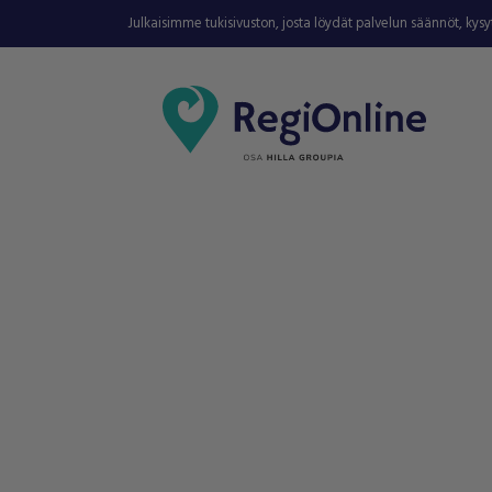
Julkaisimme tukisivuston, josta löydät palvelun säännöt, kys