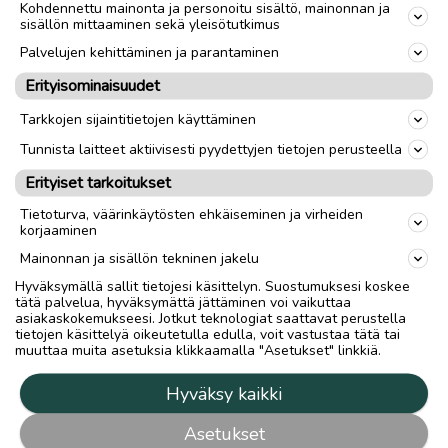
Kohdennettu mainonta ja personoitu sisältö, mainonnan ja
sisällön mittaaminen sekä yleisötutkimus
Palvelujen kehittäminen ja parantaminen
Erityisominaisuudet
Tarkkojen sijaintitietojen käyttäminen
Tunnista laitteet aktiivisesti pyydettyjen tietojen perusteella
Erityiset tarkoitukset
Tietoturva, väärinkäytösten ehkäiseminen ja virheiden
korjaaminen
Mainonnan ja sisällön tekninen jakelu
Hyväksymällä sallit tietojesi käsittelyn. Suostumuksesi koskee
tätä palvelua, hyväksymättä jättäminen voi vaikuttaa
asiakaskokemukseesi. Jotkut teknologiat saattavat perustella
tietojen käsittelyä oikeutetulla edulla, voit vastustaa tätä tai
muuttaa muita asetuksia klikkaamalla "Asetukset" linkkiä.
Hyväksy kaikki
Asetukset