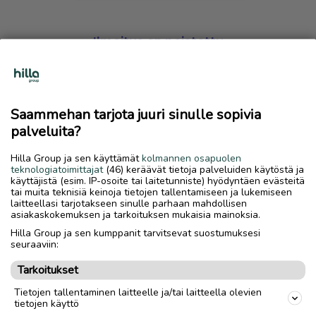
Ilmoitus on poistettu
Harmillista, mutta hakemasi ilmoitus on valitettavasti
poistettu palvelusta.
Saammehan tarjota juuri sinulle sopivia
Siirry etusivulle
palveluita?
Hilla Group ja sen käyttämät
kolmannen osapuolen
teknologiatoimittajat
(46) keräävät tietoja palveluiden käytöstä ja
käyttäjistä (esim. IP-osoite tai laitetunniste) hyödyntäen evästeitä
tai muita teknisiä keinoja tietojen tallentamiseen ja lukemiseen
laitteellasi tarjotakseen sinulle parhaan mahdollisen
asiakaskokemuksen ja tarkoituksen mukaisia mainoksia.
Hilla Group ja sen kumppanit tarvitsevat suostumuksesi
seuraaviin:
Tarkoitukset
Tietojen tallentaminen laitteelle ja/tai laitteella olevien
tietojen käyttö