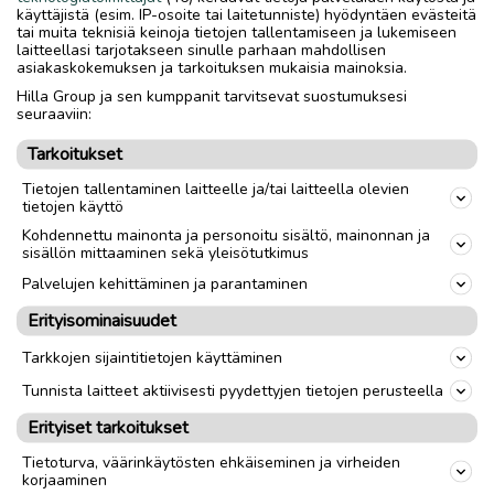
käyttäjistä (esim. IP-osoite tai laitetunniste) hyödyntäen evästeitä
Kannu 15 e
tai muita teknisiä keinoja tietojen tallentamiseen ja lukemiseen
laitteellasi tarjotakseen sinulle parhaan mahdollisen
Suod. suppilo 5 e
asiakaskokemuksen ja tarkoituksen mukaisia mainoksia.
Suod. suppilon kansi 8 e
Hilla Group ja sen kumppanit tarvitsevat suostumuksesi
Vesisäiliön kansi 8 e
seuraaviin:
Tarkoitukset
Nouto
Toimitus
Tietojen tallentaminen laitteelle ja/tai laitteella olevien
tietojen käyttö
Kohdennettu mainonta ja personoitu sisältö, mainonnan ja
link
sisällön mittaaminen sekä yleisötutkimus
Palvelujen kehittäminen ja parantaminen
Ilmoittaja:
Catarina Rekilä
Erityisominaisuudet
Katso ilmoittajan kaikki ilmoitukset
(
23
)
Tarkkojen sijaintitietojen käyttäminen
OTA YHTEYTTÄ ILMOITTAJAAN
Tunnista laitteet aktiivisesti pyydettyjen tietojen perusteella
Erityiset tarkoitukset
Tietoturva, väärinkäytösten ehkäiseminen ja virheiden
korjaaminen