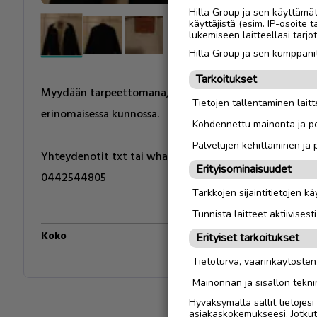
Hilla Group ja sen käyttämä
käyttäjistä (esim. IP-osoite 
lukemiseen laitteellasi tar
Hilla Group ja sen kumppanit
Tarkoitukset
Myydään tarpeettomana, sillä tahtoo olla itelle pieni. Kä
Tietojen tallentaminen laitte
erinomaisessa kunnossa.
Kohdennettu mainonta ja pe
Palvelujen kehittäminen ja
Yhteydenotit txt tai whatsapp.
Erityisominaisuudet
0442544805
Tarkkojen sijaintitietojen k
Tunnista laitteet aktiivisest
Koko
M
Erityiset tarkoitukset
Tietoturva, väärinkäytöste
Mainonnan ja sisällön tekni
Hyväksymällä sallit tietojes
asiakaskokemukseesi. Jotkut t