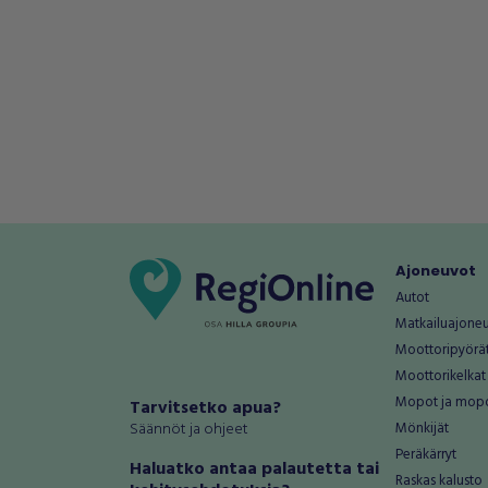
Ajoneuvot
Autot
Matkailuajone
Moottoripyörä
Moottorikelkat
Mopot ja mop
Tarvitsetko apua?
Säännöt ja ohjeet
Mönkijät
Peräkärryt
Haluatko antaa palautetta tai
Raskas kalusto