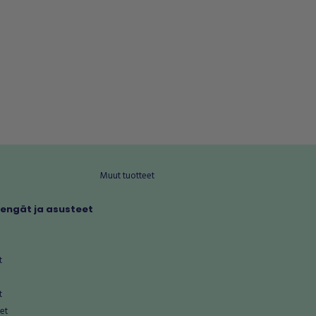
Muut tuotteet
kengät ja asusteet
t
t
et