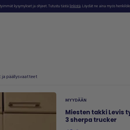
ytyimmät kysymykset ja ohjeet. Tutustu tästä
linkistä
. Löydät ne aina myös henkilö
t ja päällysvaatteet
MYYDÄÄN
Miesten takki Levis 
3 sherpa trucker