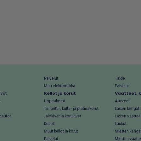
Palvelut
Taide
Muu elektroniikka
Palvelut
uvot
Kellot ja korut
Vaatteet, 
t
Hopeakorut
Asusteet
Timantti-, kulta- ja platinakorut
Lasten kengät
oautot
Jalokivet ja korukivet
Lasten vaattee
Kellot
Laukut
Muut kellot ja korut
Miesten kengä
Palvelut
Miesten vaatte