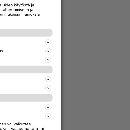
AAN
eluiden käytöstä ja
n tallentamiseen ja
en mukaisia mainoksia.
us
nen voi vaikuttaa
, voit vastustaa tätä tai