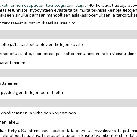
OTA YHTEYTTÄ ILMOITTAJ
t
kolmannen osapuolen teknologiatoimittajat
(46) keräävät tietoja palv
tai laitetunniste) hyödyntäen evästeitä tai muita teknisiä keinoja tietoje
jotakseen sinulle parhaan mahdollisen asiakaskokemuksen ja tarkoituks
 tarvitsevat suostumuksesi seuraaviin:
ytetty 2 kertaa, eli on
elle ja/tai laitteella olevien tietojen käyttö
rsonoitu sisältö, mainonnan ja sisällön mittaaminen sekä yleisötutkim
 parantaminen
äyttäminen
i pyydettyjen tietojen perusteella
n ehkäiseminen ja virheiden korjaaminen
nen jakelu
i käsittelyn. Suostumuksesi koskee tätä palvelua, hyväksymättä jättämi
eknologiat saattavat perustella tietojen käsittelyä oikeutetulla edulla