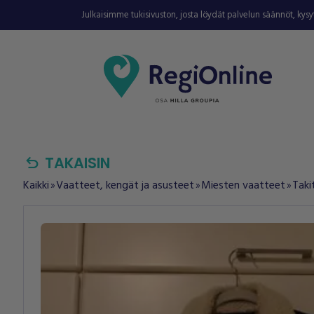
Julkaisimme tukisivuston, josta löydät palvelun säännöt, kys
undo
TAKAISIN
Kaikki
Vaatteet, kengät ja asusteet
Miesten vaatteet
Taki
double_arrow
double_arrow
double_arrow