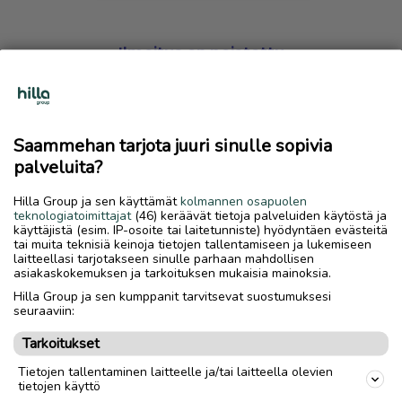
Ilmoitus on poistettu
Harmillista, mutta hakemasi ilmoitus on valitettavasti
poistettu palvelusta.
Saammehan tarjota juuri sinulle sopivia
Siirry etusivulle
palveluita?
Hilla Group ja sen käyttämät
kolmannen osapuolen
teknologiatoimittajat
(46) keräävät tietoja palveluiden käytöstä ja
käyttäjistä (esim. IP-osoite tai laitetunniste) hyödyntäen evästeitä
tai muita teknisiä keinoja tietojen tallentamiseen ja lukemiseen
laitteellasi tarjotakseen sinulle parhaan mahdollisen
asiakaskokemuksen ja tarkoituksen mukaisia mainoksia.
Hilla Group ja sen kumppanit tarvitsevat suostumuksesi
seuraaviin:
Tarkoitukset
Tietojen tallentaminen laitteelle ja/tai laitteella olevien
tietojen käyttö