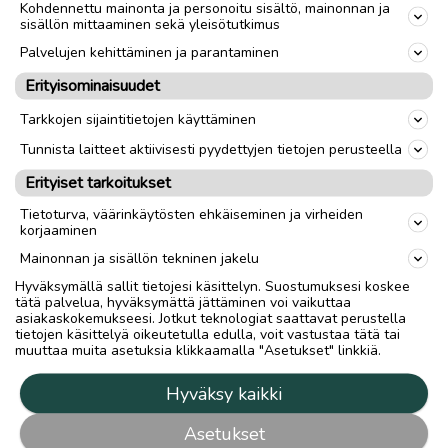
Kohdennettu mainonta ja personoitu sisältö, mainonnan ja
sisällön mittaaminen sekä yleisötutkimus
Palvelujen kehittäminen ja parantaminen
Erityisominaisuudet
Tarkkojen sijaintitietojen käyttäminen
Tunnista laitteet aktiivisesti pyydettyjen tietojen perusteella
Erityiset tarkoitukset
Tietoturva, väärinkäytösten ehkäiseminen ja virheiden
korjaaminen
Mainonnan ja sisällön tekninen jakelu
Hyväksymällä sallit tietojesi käsittelyn. Suostumuksesi koskee
tätä palvelua, hyväksymättä jättäminen voi vaikuttaa
asiakaskokemukseesi. Jotkut teknologiat saattavat perustella
tietojen käsittelyä oikeutetulla edulla, voit vastustaa tätä tai
muuttaa muita asetuksia klikkaamalla "Asetukset" linkkiä.
Hyväksy kaikki
Asetukset