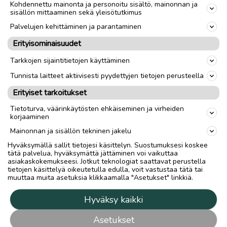
Kohdennettu mainonta ja personoitu sisältö, mainonnan ja
sisällön mittaaminen sekä yleisötutkimus
Palvelujen kehittäminen ja parantaminen
Erityisominaisuudet
Tarkkojen sijaintitietojen käyttäminen
Tunnista laitteet aktiivisesti pyydettyjen tietojen perusteella
Erityiset tarkoitukset
Tietoturva, väärinkäytösten ehkäiseminen ja virheiden
korjaaminen
Mainonnan ja sisällön tekninen jakelu
Hyväksymällä sallit tietojesi käsittelyn. Suostumuksesi koskee
tätä palvelua, hyväksymättä jättäminen voi vaikuttaa
asiakaskokemukseesi. Jotkut teknologiat saattavat perustella
tietojen käsittelyä oikeutetulla edulla, voit vastustaa tätä tai
muuttaa muita asetuksia klikkaamalla "Asetukset" linkkiä.
Hyväksy kaikki
Asetukset