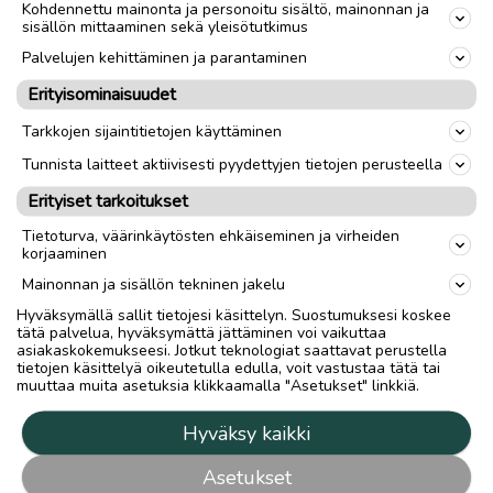
Kohdennettu mainonta ja personoitu sisältö, mainonnan ja
sisällön mittaaminen sekä yleisötutkimus
Palvelujen kehittäminen ja parantaminen
Erityisominaisuudet
Tarkkojen sijaintitietojen käyttäminen
Tunnista laitteet aktiivisesti pyydettyjen tietojen perusteella
Erityiset tarkoitukset
Tietoturva, väärinkäytösten ehkäiseminen ja virheiden
korjaaminen
Mainonnan ja sisällön tekninen jakelu
Hyväksymällä sallit tietojesi käsittelyn. Suostumuksesi koskee
tätä palvelua, hyväksymättä jättäminen voi vaikuttaa
asiakaskokemukseesi. Jotkut teknologiat saattavat perustella
tietojen käsittelyä oikeutetulla edulla, voit vastustaa tätä tai
muuttaa muita asetuksia klikkaamalla "Asetukset" linkkiä.
Hyväksy kaikki
Asetukset