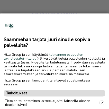
Ilmoitus on poistettu
Harmillista, mutta hakemasi ilmoitus on valitettavasti
poistettu palvelusta.
Saammehan tarjota juuri sinulle sopivia
Siirry etusivulle
palveluita?
Hilla Group ja sen käyttämät
kolmannen osapuolen
teknologiatoimittajat
(46) keräävät tietoja palveluiden käytöstä ja
käyttäjistä (esim. IP-osoite tai laitetunniste) hyödyntäen evästeitä
tai muita teknisiä keinoja tietojen tallentamiseen ja lukemiseen
laitteellasi tarjotakseen sinulle parhaan mahdollisen
asiakaskokemuksen ja tarkoituksen mukaisia mainoksia.
Hilla Group ja sen kumppanit tarvitsevat suostumuksesi
seuraaviin:
Tarkoitukset
Tietojen tallentaminen laitteelle ja/tai laitteella olevien
tietojen käyttö