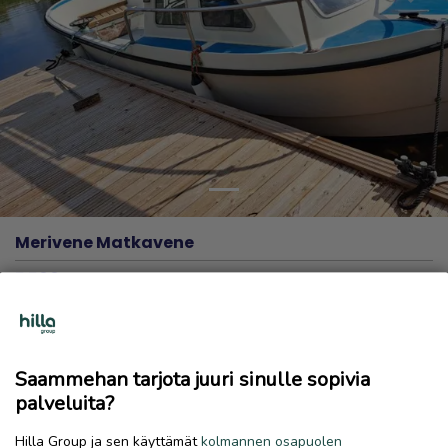
Previous
Next
Merivene Matkavene
5 500 €
19.7.2026, 10.41
favorite
location_on
Halkokari
,
Kokkola
,
Keski-Pohjanmaa
Saammehan tarjota juuri sinulle sopivia
Myydään
palveluita?
Hilla Group ja sen käyttämät
kolmannen osapuolen