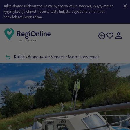
Julkaisimme tukisivuston, josta löydät palvelun säännöt, kysytyimmät
kysymykset ja ohjeet. Tutustu tästä
linkistä
. Löydät ne aina myös
henkilökuvakkeen takaa.
person
add_circle
favorite
undo
Kaikki
Ajoneuvot
Veneet
Moottoriveneet
double_arrow
double_arrow
double_arrow