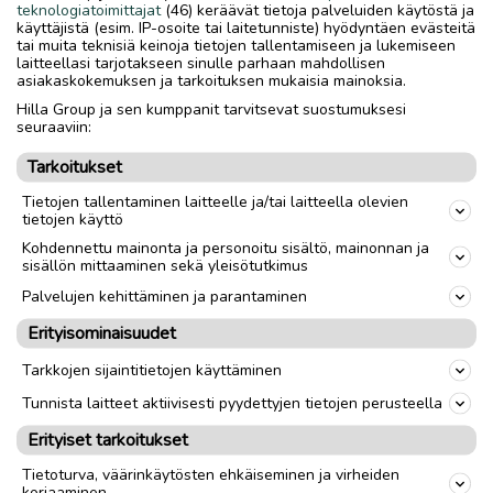
Lisätietoja Markus 0405857604
teknologiatoimittajat
(46) keräävät tietoja palveluiden käytöstä ja
käyttäjistä (esim. IP-osoite tai laitetunniste) hyödyntäen evästeitä
tai muita teknisiä keinoja tietojen tallentamiseen ja lukemiseen
laitteellasi tarjotakseen sinulle parhaan mahdollisen
Merkki
Merivene
asiakaskokemuksen ja tarkoituksen mukaisia mainoksia.
Hilla Group ja sen kumppanit tarvitsevat suostumuksesi
Malli
Matkavene
seuraaviin:
Vuosimalli
1983
Tarkoitukset
Pituus
8.1
m
Tietojen tallentaminen laitteelle ja/tai laitteella olevien
tietojen käyttö
Kohdennettu mainonta ja personoitu sisältö, mainonnan ja
sisällön mittaaminen sekä yleisötutkimus
link
Palvelujen kehittäminen ja parantaminen
Ilmoittaja:
Erityisominaisuudet
Katja Emmes
Katso ilmoittajan kaikki ilmoitukset
(
2
)
Tarkkojen sijaintitietojen käyttäminen
Tunnista laitteet aktiivisesti pyydettyjen tietojen perusteella
OTA YHTEYTTÄ ILMOITTAJAAN
Erityiset tarkoitukset
Tietoturva, väärinkäytösten ehkäiseminen ja virheiden
korjaaminen