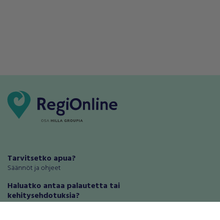
Tarvitsetko apua?
Säännöt ja ohjeet
Haluatko antaa palautetta tai
kehitysehdotuksia?
Palautteet ja kehitysehdotukset