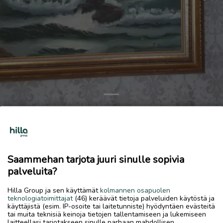
Previous
Next
Merimaisema taulu
Tarjoa!
28.5.2026, 21.55
favorite
Saammehan tarjota juuri sinulle sopivia
location_on
Kokkola Keskus
,
Kokkola
,
Keski-Pohjanmaa
palveluita?
Myydään
Hilla Group ja sen käyttämät
kolmannen osapuolen
teknologiatoimittajat
(46) keräävät tietoja palveluiden käytöstä ja
Reijo hakalan merimaisema taulu. Olisiko 70 luvun lopulta!
käyttäjistä (esim. IP-osoite tai laitetunniste) hyödyntäen evästeitä
tai muita teknisiä keinoja tietojen tallentamiseen ja lukemiseen
laitteellasi tarjotakseen sinulle parhaan mahdollisen