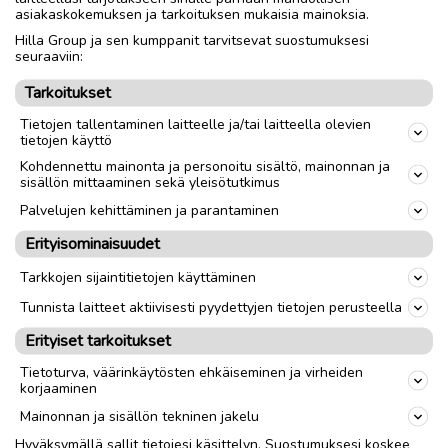
asiakaskokemuksen ja tarkoituksen mukaisia mainoksia.
Nouto
Toimitus
Hilla Group ja sen kumppanit tarvitsevat suostumuksesi
seuraaviin:
Aika
1980-luku
Tarkoitukset
Tietojen tallentaminen laitteelle ja/tai laitteella olevien
link
tietojen käyttö
Kohdennettu mainonta ja personoitu sisältö, mainonnan ja
sisällön mittaaminen sekä yleisötutkimus
Ilmoittaja:
ALFFI
Katso ilmoittajan kaikki ilmoitukset
(
21
)
Palvelujen kehittäminen ja parantaminen
Erityisominaisuudet
OTA YHTEYTTÄ ILMOITTAJAAN
Tarkkojen sijaintitietojen käyttäminen
Tunnista laitteet aktiivisesti pyydettyjen tietojen perusteella
Erityiset tarkoitukset
Tietoturva, väärinkäytösten ehkäiseminen ja virheiden
korjaaminen
Mainonnan ja sisällön tekninen jakelu
Hyväksymällä sallit tietojesi käsittelyn. Suostumuksesi koskee