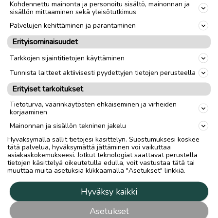
Kohdennettu mainonta ja personoitu sisältö, mainonnan ja
sisällön mittaaminen sekä yleisötutkimus
Palvelujen kehittäminen ja parantaminen
Erityisominaisuudet
Tarkkojen sijaintitietojen käyttäminen
Tunnista laitteet aktiivisesti pyydettyjen tietojen perusteella
Erityiset tarkoitukset
Tietoturva, väärinkäytösten ehkäiseminen ja virheiden
korjaaminen
Mainonnan ja sisällön tekninen jakelu
Hyväksymällä sallit tietojesi käsittelyn. Suostumuksesi koskee
tätä palvelua, hyväksymättä jättäminen voi vaikuttaa
asiakaskokemukseesi. Jotkut teknologiat saattavat perustella
tietojen käsittelyä oikeutetulla edulla, voit vastustaa tätä tai
muuttaa muita asetuksia klikkaamalla "Asetukset" linkkiä.
Hyväksy kaikki
Asetukset