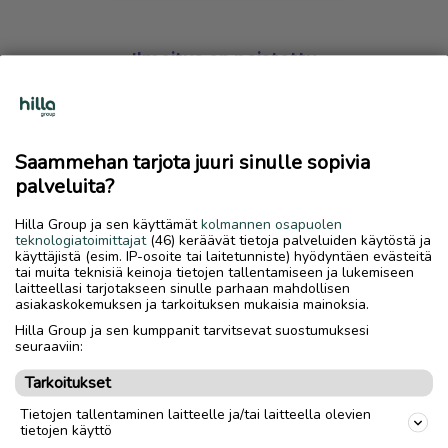
Ilmoitus on poistettu
Harmillista, mutta hakemasi ilmoitus on valitettavasti
poistettu palvelusta.
Saammehan tarjota juuri sinulle sopivia
Siirry etusivulle
palveluita?
Hilla Group ja sen käyttämät
kolmannen osapuolen
teknologiatoimittajat
(46) keräävät tietoja palveluiden käytöstä ja
käyttäjistä (esim. IP-osoite tai laitetunniste) hyödyntäen evästeitä
tai muita teknisiä keinoja tietojen tallentamiseen ja lukemiseen
laitteellasi tarjotakseen sinulle parhaan mahdollisen
asiakaskokemuksen ja tarkoituksen mukaisia mainoksia.
Hilla Group ja sen kumppanit tarvitsevat suostumuksesi
seuraaviin:
Tarkoitukset
Tietojen tallentaminen laitteelle ja/tai laitteella olevien
tietojen käyttö