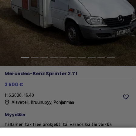
Previous
Next
Mercedes-Benz Sprinter 2.7 l
3 500 €
11.6.2026, 15.40
favorite
location_on
Alaveteli
,
Kruunupyy
,
Pohjanmaa
Myydään
Tällainen tax free prokjekti tai varaosiksi tai vaikka
varastoksi.meinasin tehdä matkailuauton mutta jäi