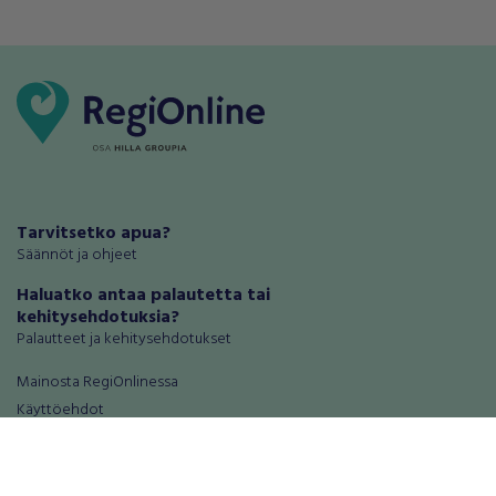
Tarvitsetko apua?
Säännöt ja ohjeet
Haluatko antaa palautetta tai
kehitysehdotuksia?
Palautteet ja kehitysehdotukset
Mainosta RegiOnlinessa
Käyttöehdot
Tietosuoja-asetukset
Tietoa Turvamaksu -palvelusta
Ajoneuvot
Asunnot