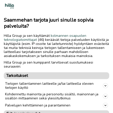
kesken,ostin valmiin.soittamalla lisätietoa 040 5760021
Merkki
Mercedes-Benz
Saammehan tarjota juuri sinulle sopivia
palveluita?
Malli
Sprinter
Ajoneuvotyyppi
Hilla Group ja sen käyttämät
kolmannen osapuolen
Pakettiauto
teknologiatoimittajat
(46) keräävät tietoja palveluiden käytöstä ja
käyttäjistä (esim. IP-osoite tai laitetunniste) hyödyntäen evästeitä
Vuosimalli
2002
vm
tai muita teknisiä keinoja tietojen tallentamiseen ja lukemiseen
laitteellasi tarjotakseen sinulle parhaan mahdollisen
Mittarilukema
242676
km
asiakaskokemuksen ja tarkoituksen mukaisia mainoksia.
Hilla Group ja sen kumppanit tarvitsevat suostumuksesi
Korimalli
Muu
seuraaviin:
Käyttövoima
Diesel
Tarkoitukset
Moottorin koko
2.7
l
Tietojen tallentaminen laitteelle ja/tai laitteella olevien
tietojen käyttö
Vaihteisto
Automaatti
Kohdennettu mainonta ja personoitu sisältö, mainonnan ja
sisällön mittaaminen sekä yleisötutkimus
Vetotapa
Takaveto
Palvelujen kehittäminen ja parantaminen
Ovien lukumäärä
3 ovea