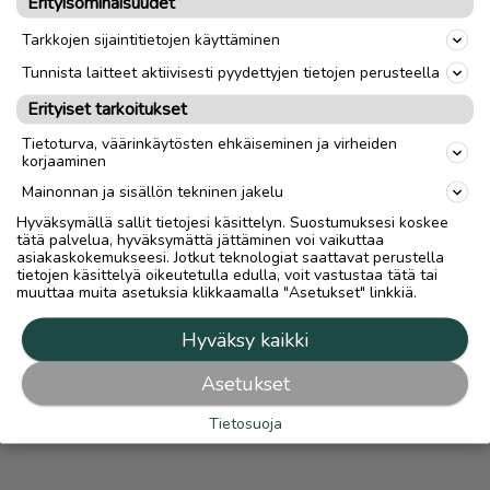
Erityisominaisuudet
Tieliikennekelpoisuus
Ei-tieliikennekelpoinen
Tarkkojen sijaintitietojen käyttäminen
Tunnista laitteet aktiivisesti pyydettyjen tietojen perusteella
link
Erityiset tarkoitukset
Tietoturva, väärinkäytösten ehkäiseminen ja virheiden
korjaaminen
Ilmoittaja:
Kai Nygård
Katso ilmoittajan kaikki ilmoitukset
(
2
)
Mainonnan ja sisällön tekninen jakelu
Hyväksymällä sallit tietojesi käsittelyn. Suostumuksesi koskee
tätä palvelua, hyväksymättä jättäminen voi vaikuttaa
OTA YHTEYTTÄ ILMOITTAJAAN
asiakaskokemukseesi. Jotkut teknologiat saattavat perustella
tietojen käsittelyä oikeutetulla edulla, voit vastustaa tätä tai
muuttaa muita asetuksia klikkaamalla "Asetukset" linkkiä.
Hyväksy kaikki
Asetukset
Tietosuoja