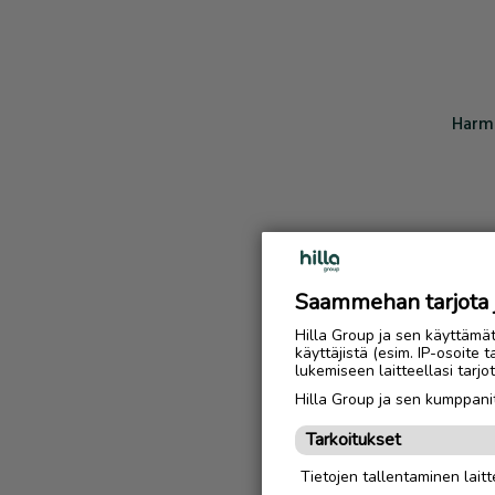
Harmi
Saammehan tarjota ju
Hilla Group ja sen käyttämä
käyttäjistä (esim. IP-osoite 
lukemiseen laitteellasi tar
Hilla Group ja sen kumppanit
Tarkoitukset
Tietojen tallentaminen laitte