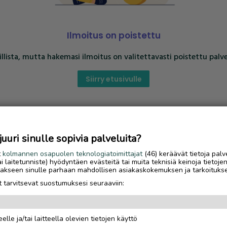
Ilmoitus on poistettu
llista, mutta hakemasi ilmoitus on valitettavasti poistettu palve
Siirry etusivulle
uri sinulle sopivia palveluita?
t
kolmannen osapuolen teknologiatoimittajat
(46) keräävät tietoja palv
tai laitetunniste) hyödyntäen evästeitä tai muita teknisiä keinoja tietoje
jotakseen sinulle parhaan mahdollisen asiakaskokemuksen ja tarkoituks
 tarvitsevat suostumuksesi seuraaviin:
elle ja/tai laitteella olevien tietojen käyttö