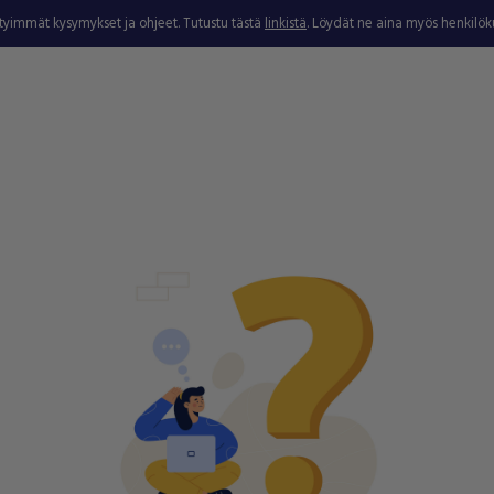
ytyimmät kysymykset ja ohjeet. Tutustu tästä
linkistä
. Löydät ne aina myös henkilö