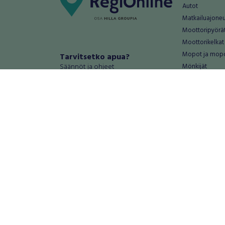
Autot
Matkailuajone
Moottoripyörä
Moottorikelkat
Mopot ja mop
Tarvitsetko apua?
Säännöt ja ohjeet
Mönkijät
Peräkärryt
Haluatko antaa palautetta tai
Raskas kalusto
kehitysehdotuksia?
Veneet
Palautteet ja kehitysehdotukset
Vanteet ja renk
Mainosta RegiOnlinessa
Varaosat ja tar
Käyttöehdot
Palvelut
Tietosuoja-asetukset
Antiikki ja
Tietoa Turvamaksu -palvelusta
Antiikkiesineet
Antiikkihuonek
Vanhat esineet
Vanhat huonek
Palvelut
Asunnot ja 