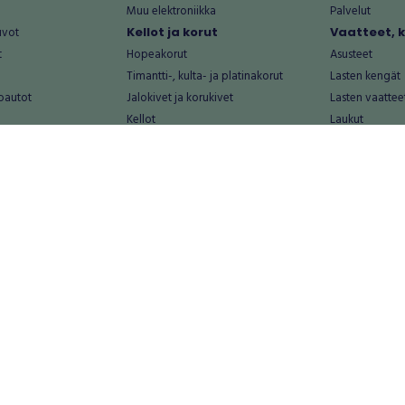
Muu elektroniikka
Palvelut
uvot
Kellot ja korut
Vaatteet, 
t
Hopeakorut
Asusteet
Timantti-, kulta- ja platinakorut
Lasten kengät
oautot
Jalokivet ja korukivet
Lasten vaattee
Kellot
Laukut
Muut kellot ja korut
Miesten kengä
Palvelut
Miesten vaatte
Koti ja asuminen
Naisten kengä
aat
Huonekalut ja säilytys
Naisten vaatte
vikkeet
Keittiötarvikkeet ja astiat
Nuorten kengä
Kodinkoneet ja tarvikkeet
Nuorten vaatt
 vanhat esineet
Kotitoimisto
Palvelut
Kylpyhuone ja sauna
Vapaa-aika
alut
Lasten tarvikkeet ja lelut
Airsoft
Luonnonvaraiset tuotteet
Askartelu ja kä
alut
Piha ja puutarha
Eläintarvikkeet
Sisustaminen ja design
Kirjat ja lehdet
tontit
Muu koti ja asuminen
Leffat