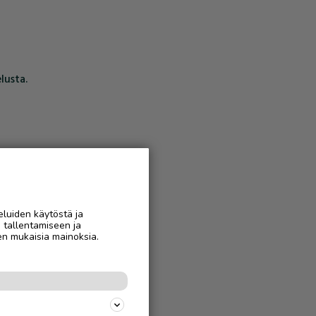
lusta.
eluiden käytöstä ja
n tallentamiseen ja
en mukaisia mainoksia.