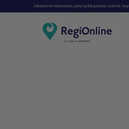
Julkaisimme tukisivuston, josta löydät palvelun säännöt, kys