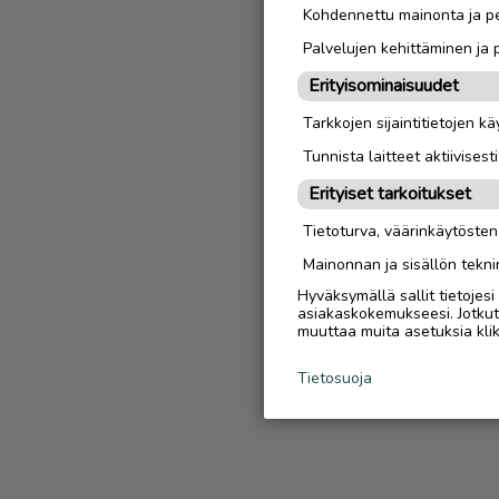
Kohdennettu mainonta ja pe
Palvelujen kehittäminen ja
Erityisominaisuudet
Tarkkojen sijaintitietojen k
Tunnista laitteet aktiivisest
Erityiset tarkoitukset
Tietoturva, väärinkäytöste
Mainonnan ja sisällön tekni
Hyväksymällä sallit tietojes
asiakaskokemukseesi. Jotkut t
muuttaa muita asetuksia klik
Tietosuoja