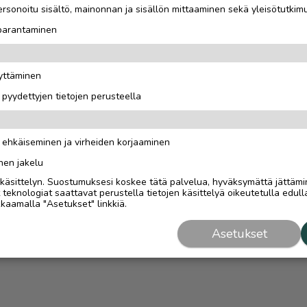
rsonoitu sisältö, mainonnan ja sisällön mittaaminen sekä yleisötutkim
 parantaminen
äyttäminen
i pyydettyjen tietojen perusteella
n ehkäiseminen ja virheiden korjaaminen
nen jakelu
i käsittelyn. Suostumuksesi koskee tätä palvelua, hyväksymättä jättämi
eknologiat saattavat perustella tietojen käsittelyä oikeutetulla edulla
kaamalla "Asetukset" linkkiä.
Asetukset