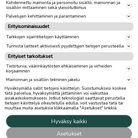
Kohdennettu mainonta ja personoitu sisältö, mainonnan ja
sisällön mittaaminen sekä yleisötutkimus
Palvelujen kehittäminen ja parantaminen
Erityisominaisuudet
Tarkkojen sijaintitietojen käyttäminen
Tunnista laitteet aktiivisesti pyydettyjen tietojen perusteella
Erityiset tarkoitukset
Tietoturva, väärinkäytösten ehkäiseminen ja virheiden
korjaaminen
Mainonnan ja sisällön tekninen jakelu
Hyväksymällä sallit tietojesi käsittelyn. Suostumuksesi koskee
tätä palvelua, hyväksymättä jättäminen voi vaikuttaa
asiakaskokemukseesi. Jotkut teknologiat saattavat perustella
tietojen käsittelyä oikeutetulla edulla, voit vastustaa tätä tai
muuttaa muita asetuksia klikkaamalla "Asetukset" linkkiä.
Hyväksy kaikki
Asetukset