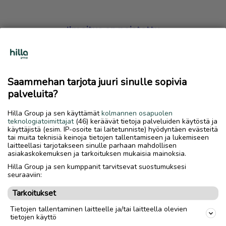
Ilmoitus on poistettu
Harmillista, mutta hakemasi ilmoitus on valitettavasti
poistettu palvelusta.
Saammehan tarjota juuri sinulle sopivia
Siirry etusivulle
palveluita?
Hilla Group ja sen käyttämät
kolmannen osapuolen
teknologiatoimittajat
(46) keräävät tietoja palveluiden käytöstä ja
käyttäjistä (esim. IP-osoite tai laitetunniste) hyödyntäen evästeitä
tai muita teknisiä keinoja tietojen tallentamiseen ja lukemiseen
laitteellasi tarjotakseen sinulle parhaan mahdollisen
asiakaskokemuksen ja tarkoituksen mukaisia mainoksia.
Hilla Group ja sen kumppanit tarvitsevat suostumuksesi
seuraaviin:
Tarkoitukset
Tietojen tallentaminen laitteelle ja/tai laitteella olevien
tietojen käyttö