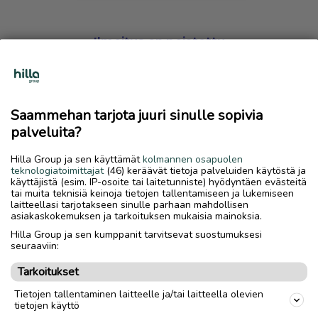
Ilmoitus on poistettu
Harmillista, mutta hakemasi ilmoitus on valitettavasti
poistettu palvelusta.
Saammehan tarjota juuri sinulle sopivia
Siirry etusivulle
palveluita?
Hilla Group ja sen käyttämät
kolmannen osapuolen
teknologiatoimittajat
(46) keräävät tietoja palveluiden käytöstä ja
käyttäjistä (esim. IP-osoite tai laitetunniste) hyödyntäen evästeitä
tai muita teknisiä keinoja tietojen tallentamiseen ja lukemiseen
laitteellasi tarjotakseen sinulle parhaan mahdollisen
asiakaskokemuksen ja tarkoituksen mukaisia mainoksia.
Hilla Group ja sen kumppanit tarvitsevat suostumuksesi
seuraaviin:
Tarkoitukset
Tietojen tallentaminen laitteelle ja/tai laitteella olevien
tietojen käyttö