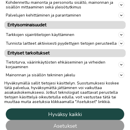
Kohdennettu mainonta ja personoitu sisältö, mainonnan ja
sisällön mittaaminen sekä yleisötutkimus
Palvelujen kehittäminen ja parantaminen
Erityisominaisuudet
Tarkkojen sijaintitietojen käyttäminen
Tunnista laitteet aktiivisesti pyydettyjen tietojen perusteella
Erityiset tarkoitukset
Tietoturva, väärinkäytösten ehkäiseminen ja virheiden
korjaaminen
Mainonnan ja sisällön tekninen jakelu
Hyväksymällä sallit tietojesi käsittelyn. Suostumuksesi koskee
tätä palvelua, hyväksymättä jättäminen voi vaikuttaa
asiakaskokemukseesi. Jotkut teknologiat saattavat perustella
tietojen käsittelyä oikeutetulla edulla, voit vastustaa tätä tai
muuttaa muita asetuksia klikkaamalla "Asetukset" linkkiä.
Hyväksy kaikki
Asetukset