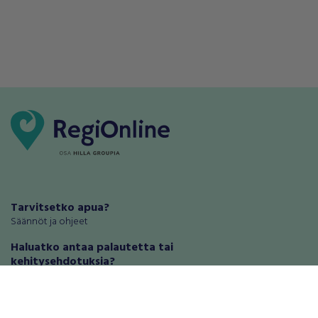
Tarvitsetko apua?
Säännöt ja ohjeet
Haluatko antaa palautetta tai
kehitysehdotuksia?
Palautteet ja kehitysehdotukset
Mainosta RegiOnlinessa