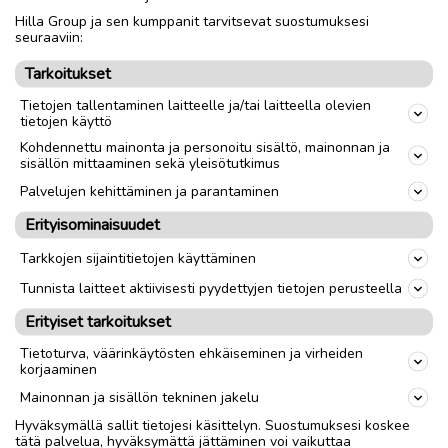
Hilla Group ja sen kumppanit tarvitsevat suostumuksesi
Nouto
Toimitus
seuraaviin:
Tarkoitukset
link
Tietojen tallentaminen laitteelle ja/tai laitteella olevien
tietojen käyttö
Ilmoittaja:
HilJa
Kohdennettu mainonta ja personoitu sisältö, mainonnan ja
sisällön mittaaminen sekä yleisötutkimus
Katso ilmoittajan kaikki ilmoitukset
(
1
)
Palvelujen kehittäminen ja parantaminen
OTA YHTEYTTÄ ILMOITTAJAAN
Erityisominaisuudet
Tarkkojen sijaintitietojen käyttäminen
Tunnista laitteet aktiivisesti pyydettyjen tietojen perusteella
Erityiset tarkoitukset
Tietoturva, väärinkäytösten ehkäiseminen ja virheiden
korjaaminen
Mainonnan ja sisällön tekninen jakelu
Hyväksymällä sallit tietojesi käsittelyn. Suostumuksesi koskee
tätä palvelua, hyväksymättä jättäminen voi vaikuttaa