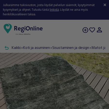
Julkaisimme tukisivuston, josta löydät palvelun säännöt, kysytyimmät
kysymykset ja ohjeet. Tutustu tästä
linkistä
. Löydät ne aina myös
henkilökuvakkeen takaa.
person
add_circle
favorite
undo
Kaikki
Koti ja asuminen
Sisustaminen ja design
Matot ja 
double_arrow
double_arrow
double_arrow