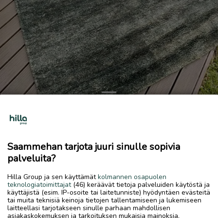
Previous
Next
Matto
15 €
Saammehan tarjota juuri sinulle sopivia
6.7.2026, 09.45
favorite
palveluita?
location_on
Kokkola Keskus
,
Kokkola
,
Keski-Pohjanmaa
Hilla Group ja sen käyttämät
kolmannen osapuolen
Myydään
teknologiatoimittajat
(46) keräävät tietoja palveluiden käytöstä ja
käyttäjistä (esim. IP-osoite tai laitetunniste) hyödyntäen evästeitä
Koko 140x190
tai muita teknisiä keinoja tietojen tallentamiseen ja lukemiseen
laitteellasi tarjotakseen sinulle parhaan mahdollisen
asiakaskokemuksen ja tarkoituksen mukaisia mainoksia.